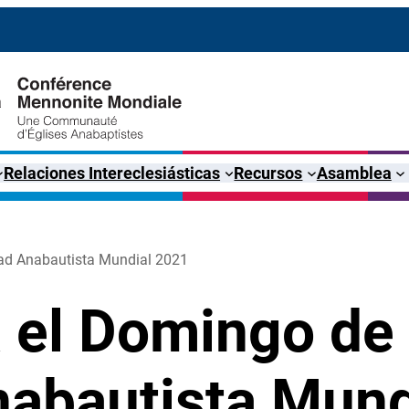
Relaciones Intereclesiásticas
Recursos
Asamblea
dad Anabautista Mundial 2021
 el Domingo de 
nabautista Mund