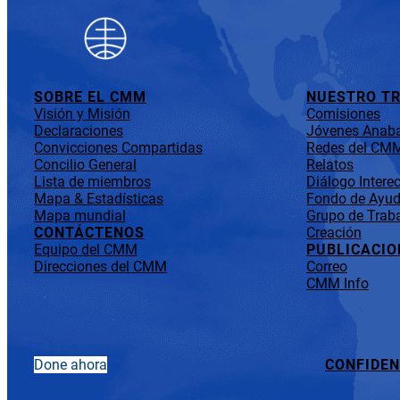
SOBRE EL CMM
NUESTRO T
Visión y Misión
Comisiones
Declaraciones
Jóvenes Anaba
Convicciones Compartidas
Redes del CM
Concilio General
Relatos
Lista de miembros
Diálogo Interec
Mapa & Estadísticas
Fondo de Ayuda
Mapa mundial
Grupo de Traba
CONTÁCTENOS
Creación
Equipo del CMM
PUBLICACIO
Direcciones del CMM
Correo
CMM Info
Done ahora
CONFIDEN