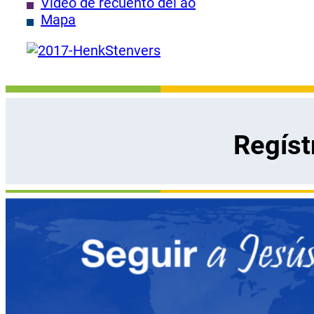
Video de recuento del ao
Mapa
Regíst