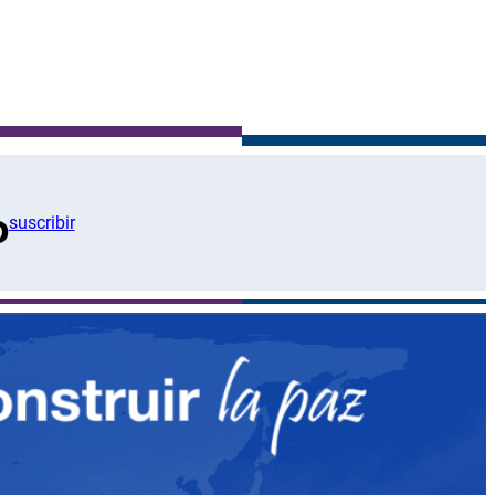
o
suscribir