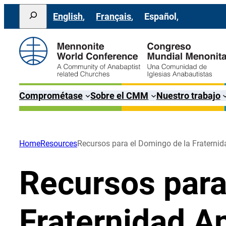
Saltar
Search
English
Français
Español
al
contenido
Comprométase
Sobre el CMM
Nuestro trabajo
Home
Resources
Recursos para el Domingo de la Fraterni
Recursos para
Fraternidad A