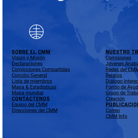
SOBRE EL CMM
NUESTRO T
Visión y Misión
Comisiones
Declaraciones
Jóvenes Anaba
Convicciones Compartidas
Redes del CM
Concilio General
Relatos
Lista de miembros
Diálogo Interec
Mapa & Estadísticas
Fondo de Ayuda
Mapa mundial
Grupo de Traba
CONTÁCTENOS
Creación
Equipo del CMM
PUBLICACIO
Direcciones del CMM
Correo
CMM Info