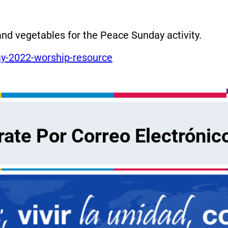
and vegetables for the Peace Sunday activity.
y-2022-worship-resource
rate Por Correo Electrónic