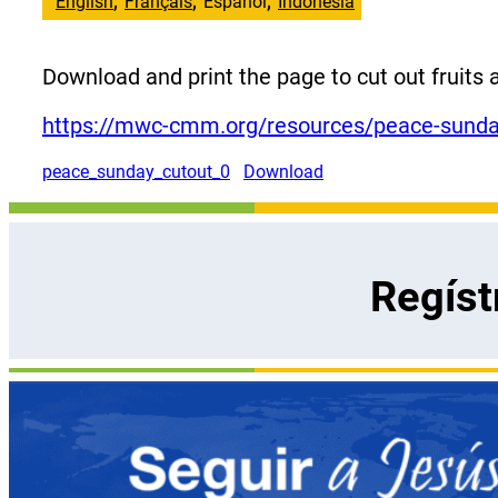
English
Français
Español
Indonesia
Download and print the page to cut out fruits 
https://mwc-cmm.org/resources/peace-sunda
peace_sunday_cutout_0
Download
Regíst