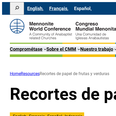
Saltar
Search
English
Français
Español
al
contenido
Comprométase
Sobre el CMM
Nuestro trabajo
Home
Resources
Recortes de papel de frutas y verduras
Recortes de pa