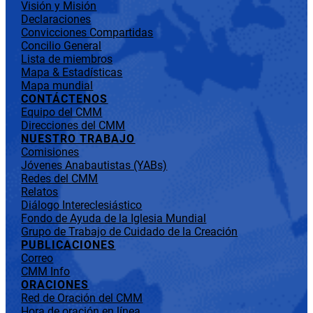
Visión y Misión
Declaraciones
Convicciones Compartidas
Concilio General
Lista de miembros
Mapa & Estadísticas
Mapa mundial
CONTÁCTENOS
Equipo del CMM
Direcciones del CMM
NUESTRO TRABAJO
Comisiones
Jóvenes Anabautistas (YABs)
Redes del CMM
Relatos
Diálogo Intereclesiástico
Fondo de Ayuda de la Iglesia Mundial
Grupo de Trabajo de Cuidado de la Creación
PUBLICACIONES
Correo
CMM Info
ORACIONES
Red de Oración del CMM
Hora de oración en línea