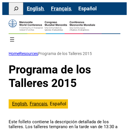
Saltar
Search
English
Français
Español
al
contenido
Home
Resources
Programa de los Talleres 2015
Programa de los
Talleres 2015
English
Français
Español
Este folleto contiene la descripción detallada de los
talleres. Los talleres temprano en la tarde van de 13:30 a