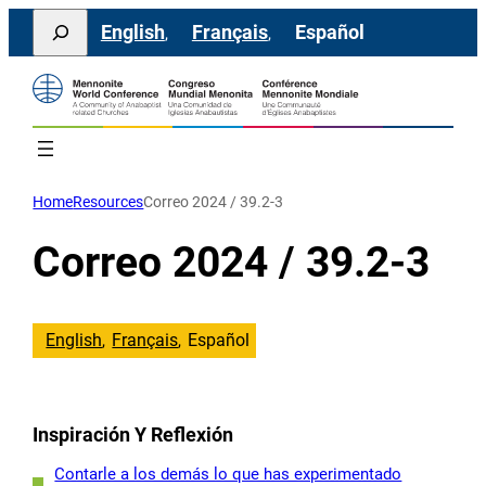
Saltar
Search
English
Français
Español
al
contenido
Home
Resources
Correo 2024 / 39.2-3
Correo 2024 / 39.2-3
English
Français
Español
Inspiración Y Reflexión
Contarle a los demás lo que has experimentado