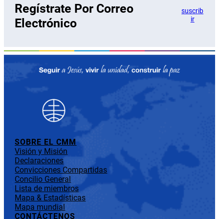
Regístrate Por Correo
suscrib
ir
Electrónico
SOBRE EL CMM
Visión y Misión
Declaraciones
Convicciones Compartidas
Concilio General
Lista de miembros
Mapa & Estadísticas
Mapa mundial
CONTÁCTENOS