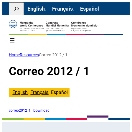
Saltar
Search
English
Français
Español
al
contenido
Home
Resources
Correo 2012 / 1
Correo 2012 / 1
English
Français
Español
correo2012_1
Download