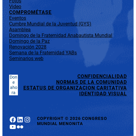
Fotos
Video
COMPROMÉTASE
Eventos
Cumbre Mundial de la Juventud (GYS)
Asamblea
Domingo de la Fraternidad Anabautista Mundial
Domingo de la Paz
Renovación 2028
Semana de la Fraternidad YABs
Seminarios web
CONFIDENCIALIDAD
Don
NORMAS DE LA COMUNIDAD
e
aho
ESTATUS DE ORGANIZACION CARITATIVA
ra
IDENTIDAD VISUAL
Facebook
LinkedIn
Instagram
COPYRIGHT
©
2026 CONGRESO
MUNDIAL MENONITA
YouTube
Flickr