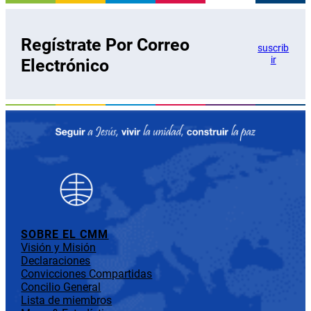
Regístrate Por Correo
suscrib
ir
Electrónico
SOBRE EL CMM
Visión y Misión
Declaraciones
Convicciones Compartidas
Concilio General
Lista de miembros