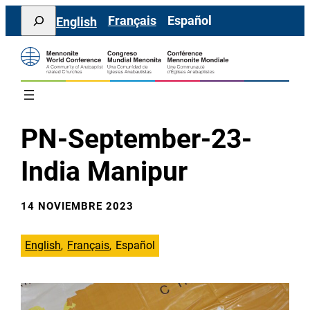
Saltar
Search
Français
Español
English
al
contenido
PN-September-23-
India Manipur
14 NOVIEMBRE 2023
English
Français
Español