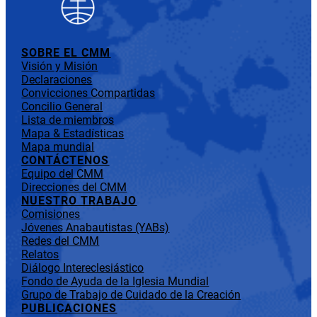
SOBRE EL CMM
Visión y Misión
Declaraciones
Convicciones Compartidas
Concilio General
Lista de miembros
Mapa & Estadísticas
Mapa mundial
CONTÁCTENOS
Equipo del CMM
Direcciones del CMM
NUESTRO TRABAJO
Comisiones
Jóvenes Anabautistas (YABs)
Redes del CMM
Relatos
Diálogo Intereclesiástico
Fondo de Ayuda de la Iglesia Mundial
Grupo de Trabajo de Cuidado de la Creación
PUBLICACIONES