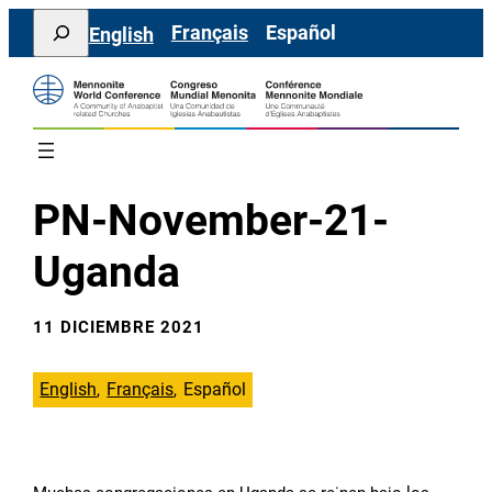
Saltar
Search
Français
Español
English
al
contenido
PN-November-21-
Uganda
11 DICIEMBRE 2021
English
Français
Español