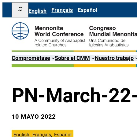
Saltar
Search
Français
Español
English
al
contenido
Comprométase
Sobre el CMM
Nuestro trabajo
PN-March-22-
10 MAYO 2022
English
Français
Español