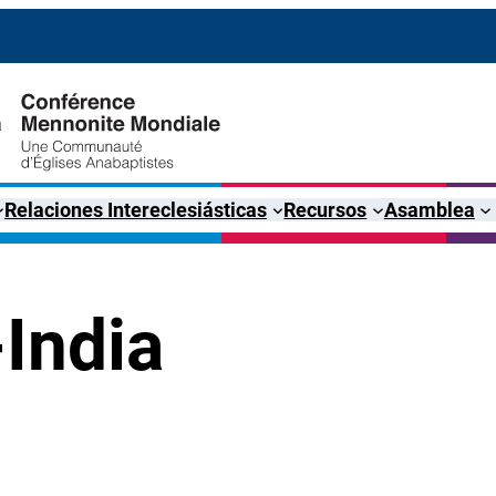
Relaciones Intereclesiásticas
Recursos
Asamblea
India