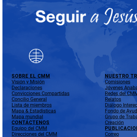
SOBRE EL CMM
NUESTRO T
Visión y Misión
Comisiones
Declaraciones
Jóvenes Anaba
Convicciones Compartidas
Redes del CM
Concilio General
Relatos
Lista de miembros
Diálogo Interec
Mapa & Estadísticas
Fondo de Ayuda
Mapa mundial
Grupo de Traba
CONTÁCTENOS
Creación
Equipo del CMM
PUBLICACIO
Direcciones del CMM
Correo