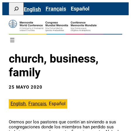
Saltar
Search
Français
Español
English
al
contenido
church, business,
family
25 MAYO 2020
English
Français
Español
Oremos por los pastores que contin˙an sirviendo a sus
congregaciones donde los miembros han perdido sus