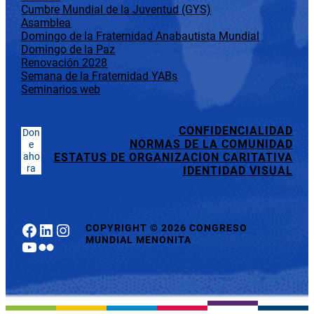
Cumbre Mundial de la Juventud (GYS)
Asamblea
Domingo de la Fraternidad Anabautista Mundial
Domingo de la Paz
Renovación 2028
Semana de la Fraternidad YABs
Seminarios web
CONFIDENCIALIDAD
Don
NORMAS DE LA COMUNIDAD
e
aho
ESTATUS DE ORGANIZACION CARITATIVA
ra
IDENTIDAD VISUAL
Facebook
LinkedIn
Instagram
COPYRIGHT
©
2026 CONGRESO
MUNDIAL MENONITA
YouTube
Flickr