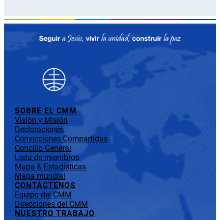
SOBRE EL CMM
Visión y Misión
Declaraciones
Convicciones Compartidas
Concilio General
Lista de miembros
Mapa & Estadísticas
Mapa mundial
CONTÁCTENOS
Equipo del CMM
Direcciones del CMM
NUESTRO TRABAJO