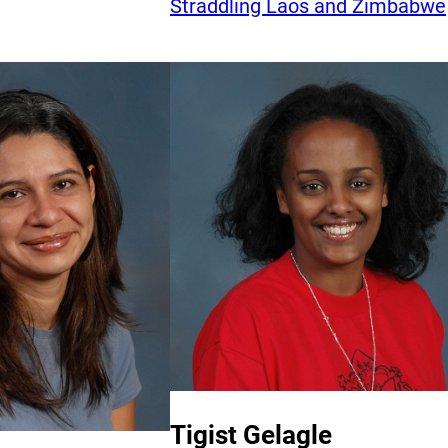
Straddling Laos and Zimbabwe
Tigist Gelagle