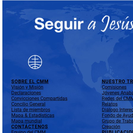
SOBRE EL CMM
NUESTRO T
Visión y Misión
Comisiones
Declaraciones
Jóvenes Anaba
Convicciones Compartidas
Redes del CM
Concilio General
Relatos
Lista de miembros
Diálogo Interec
Mapa & Estadísticas
Fondo de Ayuda
Mapa mundial
Grupo de Traba
CONTÁCTENOS
Creación
Equipo del CMM
PUBLICACIO