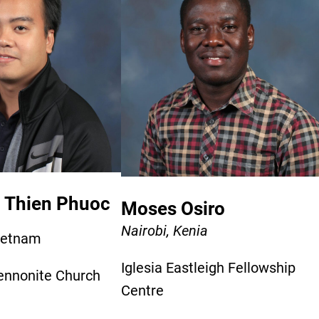
 Thien Phuoc
Moses Osiro
Nairobi, Kenia
Vietnam
Iglesia Eastleigh Fellowship
nnonite Church
Centre