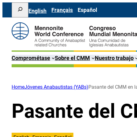
Saltar
Search
Français
Español
English
al
contenido
Comprométase
Sobre el CMM
Nuestro trabajo
Home
Jóvenes Anabautistas (YABs)
Pasante del CMM en 
Pasante del 