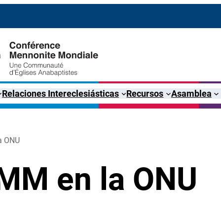
Relaciones Intereclesiásticas
Recursos
Asamblea
la ONU
CMM en la ONU