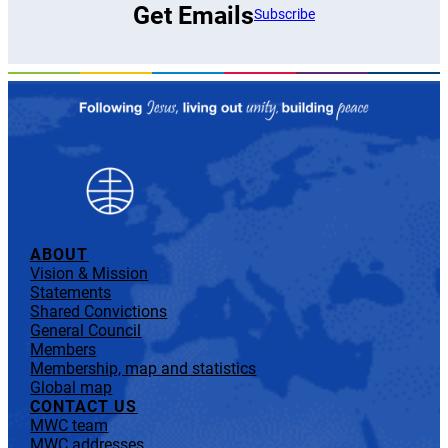
Get Emails
Subscribe
ABOUT
Vision & Mission
Statements
Shared Convictions
General Council
Members
Membership, map and statistics
Global map
CONTACT US
MWC team
MWC addresses