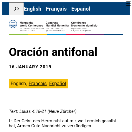
Skip
Search
English
Français
Español
to
content
Oración antifonal
16 JANUARY 2019
English
Français
Español
Text: Lukas 4:18-21 (Neue Zürcher)
L: Der Geist des Herrn ruht auf mir, weil ermich gesalbt
hat, Armen Gute Nachricht zu verkündigen.