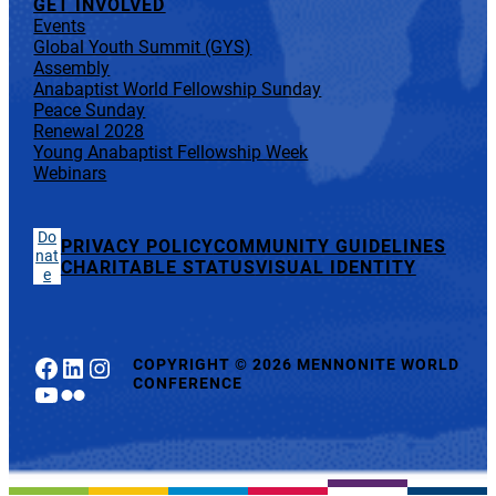
GET INVOLVED
Events
Global Youth Summit (GYS)
Assembly
Anabaptist World Fellowship Sunday
Peace Sunday
Renewal 2028
Young Anabaptist Fellowship Week
Webinars
Do
PRIVACY POLICY
COMMUNITY GUIDELINES
nat
CHARITABLE STATUS
VISUAL IDENTITY
e
Facebook
LinkedIn
Instagram
COPYRIGHT
©
2026 MENNONITE WORLD
CONFERENCE
YouTube
Flickr