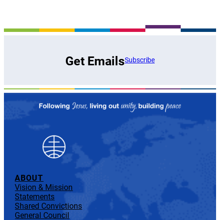
Get Emails
Subscribe
ABOUT
Vision & Mission
Statements
Shared Convictions
General Council