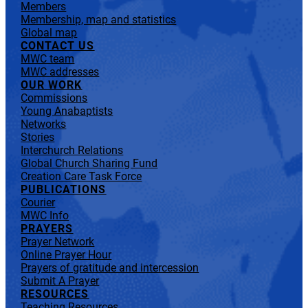
Members
Membership, map and statistics
Global map
CONTACT US
MWC team
MWC addresses
OUR WORK
Commissions
Young Anabaptists
Networks
Stories
Interchurch Relations
Global Church Sharing Fund
Creation Care Task Force
PUBLICATIONS
Courier
MWC Info
PRAYERS
Prayer Network
Online Prayer Hour
Prayers of gratitude and intercession
Submit A Prayer
RESOURCES
Teaching Resources