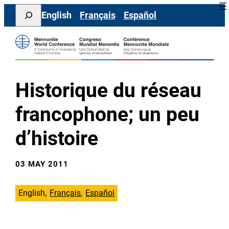
Skip
Search
English
Français
Español
to
content
Historique du réseau
francophone; un peu
d’histoire
03 MAY 2011
English
Français
Español