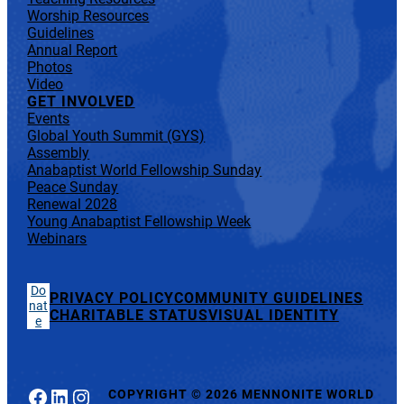
Worship Resources
Guidelines
Annual Report
Photos
Video
GET INVOLVED
Events
Global Youth Summit (GYS)
Assembly
Anabaptist World Fellowship Sunday
Peace Sunday
Renewal 2028
Young Anabaptist Fellowship Week
Webinars
Do
PRIVACY POLICY
COMMUNITY GUIDELINES
nat
CHARITABLE STATUS
VISUAL IDENTITY
e
Facebook
LinkedIn
Instagram
COPYRIGHT
©
2026 MENNONITE WORLD