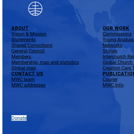
ABOUT
OUR WORK
Vision & Mission
Commissions
Statements
Young Anabapt
Shared Convictions
Networks
General Council
Stories
Members
Interchurch Re
Membership, map and statistics
Global Church
Global map
Creation Care 
CONTACT US
PUBLICATIO
MWC team
Courier
MWC addresses
MWC Info
Donate