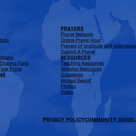
PRAYERS
Prayer Network
ists
Online Prayer Hour
Prayers of gratitude and intercessi
Submit A Prayer
lations
RESOURCES
 Sharing Fund
Teaching Resources
Task Force
Worship Resources
NS
Guidelines
Annual Report
Photos
Video
PRIVACY POLICY
COMMUNITY GUIDEL