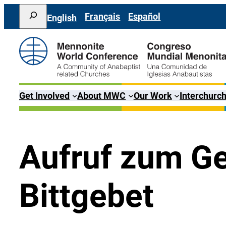
Direkt
Search
Français
Español
English
zum
Inhalt
wechseln
Get Involved
About MWC
Our Work
Interchurch
Aufruf zum G
Bittgebet