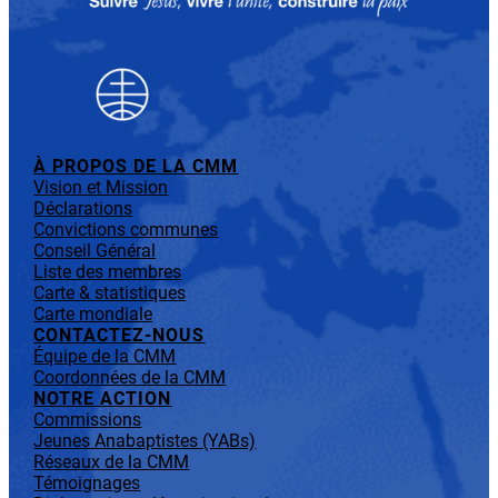
À PROPOS DE LA CMM
Vision et Mission
Déclarations
Convictions communes
Conseil Général
Liste des membres
Carte & statistiques
Carte mondiale
CONTACTEZ-NOUS
Équipe de la CMM
Coordonnées de la CMM
NOTRE ACTION
Commissions
Jeunes Anabaptistes (YABs)
Réseaux de la CMM
Témoignages