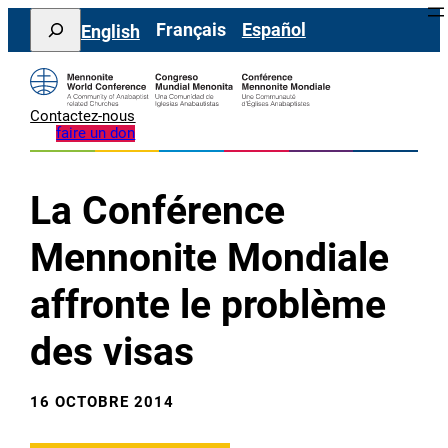
Aller
Search
Français
Español
English
au
contenu
Contactez-nous
faire un don
La Conférence
Mennonite Mondiale
affronte le problème
des visas
16 OCTOBRE 2014