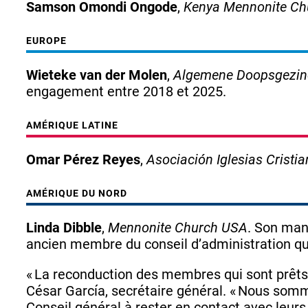
Samson Omondi Ongode
,
Kenya Mennonite Ch
EUROPE
Wieteke van der Molen
,
Algemene Doopsgezind
engagement entre 2018 et 2025.
AMÉRIQUE LATINE
Omar Pérez Reyes
,
Asociación Iglesias Cristi
AMÉRIQUE DU NORD
Linda Dibble
,
Mennonite Church USA
. Son man
ancien membre du conseil d’administration qu
« La reconduction des membres qui sont prêts à
César García, secrétaire général. « Nous som
Conseil général à rester en contact avec leur