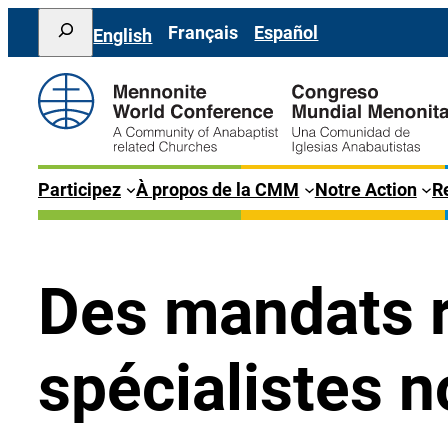
Aller
Search
Français
Español
English
au
contenu
Participez
À propos de la CMM
Notre Action
Re
Des mandats r
spécialistes 