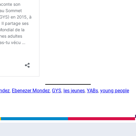
ndez
, 
Ebenezer Mondez
, 
GYS
, 
les jeunes
, 
YABs
, 
young people