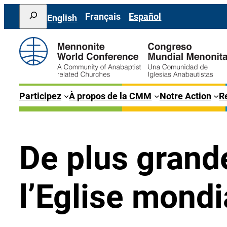
Aller
Search
Français
Español
English
au
contenu
Participez
À propos de la CMM
Notre Action
Re
De plus grand
l’Eglise mondi