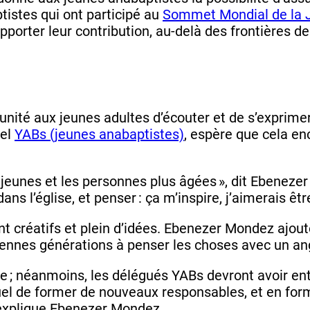
istes qui ont participé au
Sommet Mondial de la 
apporter leur contribution, au-delà des frontières de 
tunité aux jeunes adultes d’écouter et de s’exprim
nel
YABs (jeunes anabaptistes)
, espère que cela en
s jeunes et les personnes plus âgées », dit Ebeneze
ans l’église, et penser : ça m’inspire, j’aimerais 
nt créatifs et plein d’idées. Ebenezer Mondez ajout
iennes générations à penser les choses avec un ang
de ; néanmoins, les délégués YABs devront avoir en
nuel de former de nouveaux responsables, et en for
, explique Ebenezer Mondez.