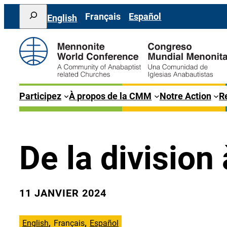
Aller
Search
Français
Español
English
au
contenu
Participez
À propos de la CMM
Notre Action
Re
De la division 
11 JANVIER 2024
English
Français
Español