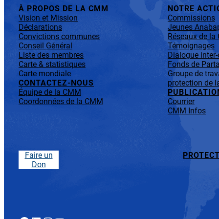
À PROPOS DE LA CMM
NOTRE ACTI
Vision et Mission
Commissions
Déclarations
Jeunes Anabap
Convictions communes
Réseaux de l
Conseil Général
Témoignages
Liste des membres
Dialogue inter
Carte & statistiques
Fonds de Parta
Carte mondiale
Groupe de trav
CONTACTEZ-NOUS
protection de l
Équipe de la CMM
PUBLICATIO
Coordonnées de la CMM
Courrier
CMM Infos
Faire un
PROTECT
Don