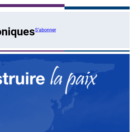
oniques
S’abonner