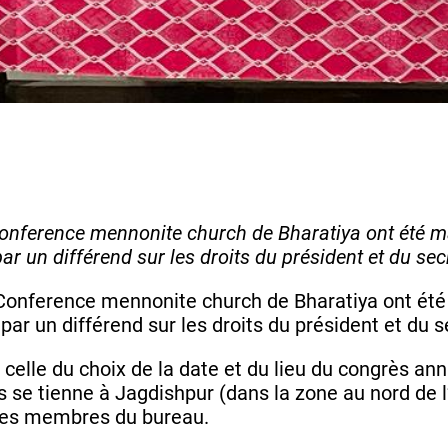
al Conference mennonite church de Bharatiya ont été 
par un différend sur les droits du président et du secr
ral Conference mennonite church de Bharatiya ont é
e par un différend sur les droits du président et du s
lle du choix de la date et du lieu du congrès annue
e tienne à Jagdishpur (dans la zone au nord de l’É
e les membres du bureau.