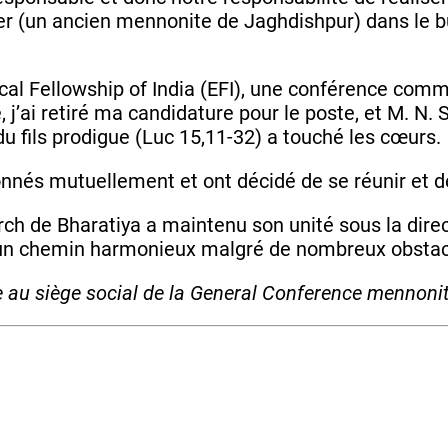
er (un ancien mennonite de Jaghdishpur) dans le
ical Fellowship of India (EFI), une conférence com
 j’ai retiré ma candidature pour le poste, et M. N.
 du fils prodigue (Luc 15,11-32) a touché les cœurs.
nés mutuellement et ont décidé de se réunir et de
h de Bharatiya a maintenu son unité sous la directi
ur un chemin harmonieux malgré de nombreux obsta
e au siège social de la General Conference mennonit