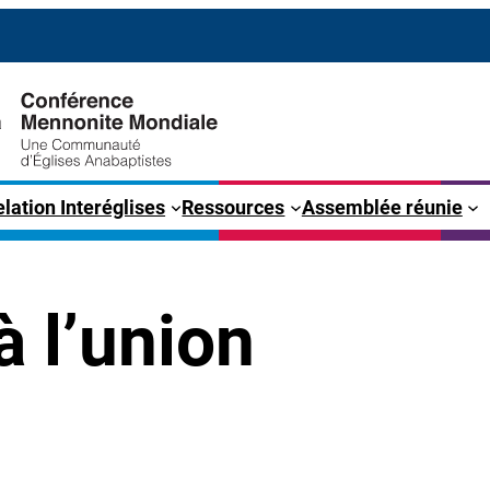
lation Interéglises
Ressources
Assemblée réunie
à l’union