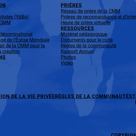
ON
PRIÈRES
Réseau de prière de la CMM
tistes (YABs)
Prières de reconnaissance et d’inte
a CMM
Heure de prière virtuelle
RESSOURCES
-dénominationel
Matériel pédagogique
ge de l’Église Mondiale
Documents pour le culte
ail de la CMM pour la
Règles de la communauté
a création
Rapport Annuel
NS
Photos
Vidéo
ION DE LA VIE PRIVÉE
RÈGLES DE LA COMMUNAUTÉ
ST
COPYRIG