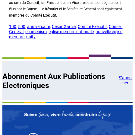
au sein du Conseil ; un Président et un Vice-président sont également
élus par le Conseil. Le trésorier et le Secrétaire Général sont également
membres du Comité Exécutif.
100
, 
500
, 
anniversaire
, 
César García
, 
Comité Exécutif
, 
Conseil
Général
, 
ecumenism
, 
église membre nationale
, 
nouvelle église
membre
, 
unity
Abonnement Aux Publications
S’abon
ner
Electroniques