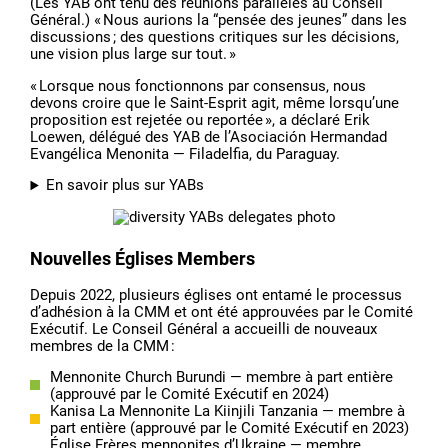
(Les YAB ont tenu des réunions parallèles au Conseil
Général.) « Nous aurions la “pensée des jeunes” dans les
discussions ; des questions critiques sur les décisions,
une vision plus large sur tout. »
« Lorsque nous fonctionnons par consensus, nous
devons croire que le Saint-Esprit agit, même lorsqu’une
proposition est rejetée ou reportée », a déclaré Erik
Loewen, délégué des YAB de l’Asociación Hermandad
Evangélica Menonita — Filadelfia, du Paraguay.
En savoir plus sur YABs
Nouvelles Églises Members
Depuis 2022, plusieurs églises ont entamé le processus
d’adhésion à la CMM et ont été approuvées par le Comité
Exécutif. Le Conseil Général a accueilli de nouveaux
membres de la CMM :
Mennonite Church Burundi — membre à part entière
(approuvé par le Comité Exécutif en 2024)
Kanisa La Mennonite La Kiinjili Tanzania — membre à
part entière (approuvé par le Comité Exécutif en 2023)
Église Frères mennonites d’Ukraine — membre