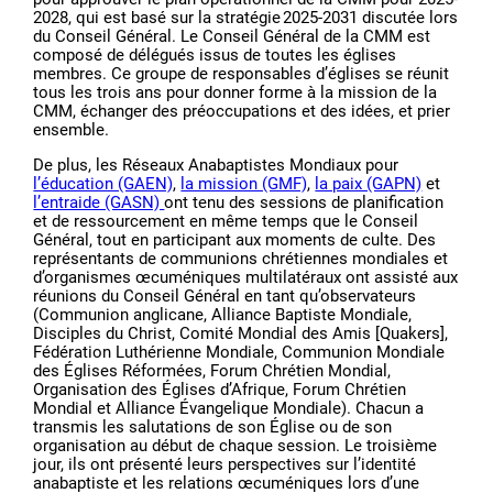
2028, qui est basé sur la stratégie 2025-2031 discutée lors
du Conseil Général. Le Conseil Général de la CMM est
composé de délégués issus de toutes les églises
membres. Ce groupe de responsables d’églises se réunit
tous les trois ans pour donner forme à la mission de la
CMM, échanger des préoccupations et des idées, et prier
ensemble.
De plus, les Réseaux Anabaptistes Mondiaux pour
l’éducation (GAEN)
,
la mission (GMF)
,
la paix (GAPN)
et
l’entraide (GASN)
ont tenu des sessions de planification
et de ressourcement en même temps que le Conseil
Général, tout en participant aux moments de culte. Des
représentants de communions chrétiennes mondiales et
d’organismes œcuméniques multilatéraux ont assisté aux
réunions du Conseil Général en tant qu’observateurs
(Communion anglicane, Alliance Baptiste Mondiale,
Disciples du Christ, Comité Mondial des Amis [Quakers],
Fédération Luthérienne Mondiale, Communion Mondiale
des Églises Réformées, Forum Chrétien Mondial,
Organisation des Églises d’Afrique, Forum Chrétien
Mondial et Alliance Évangelique Mondiale). Chacun a
transmis les salutations de son Église ou de son
organisation au début de chaque session. Le troisième
jour, ils ont présenté leurs perspectives sur l’identité
anabaptiste et les relations œcuméniques lors d’une