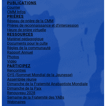
PUBLICATIONS
Courrier
CMM Infos
PRIÈRES
Réseau de prière de la CMM
Prières de reconnaissance et d’intercession
Heure de prière virtuelle
RESSOURCES
Matériel pédagogique
Documents pour le culte
Règles de la communauté
Rapport Annuel
Photos
Vidéo
PARTICIPEZ
Rencontres
GYS (Sommet Mondial de la Jeunesse)
Assemblée réunie
Dimanche de la Fraternité Anabaptiste Mondiale
Dimanche de la Paix
Renouveau 2028
Semaine de la Fraternité des YABs
Webinaires