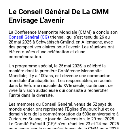
Le Conseil Général De La CMM
Envisage L’avenir
La Conférence Mennonite Mondiale (CMM) a conclu son
Conseil Général (CG)
triennal, qui s’est tenu du 26 au
28 mai 2025 à Schwäbisch-Gmünd, en Allemagne, avec
des perspectives claires pour l’avenir. Les réunions ont
été entourées d’une célébration et d’une
commémoration.
Un programme spécial, le 25 mai 2025, a célébré la
manière dont la première Conférence Mennonite
Mondiale, il y a 100 ans, est devenue une communion
mondiale d’anabaptistes. Les responsables, enracinés
dans la Réforme radicale du XVIe siècle, continuent de
vivre la vision audacieuse qui consiste à rechercher
l’unité dans la diversité.
Les membres du Conseil Général, venus de 52 pays du
monde entier, ont représenté l’Église d’aujourd’hui et de
demain lors de la commémoration du 500e anniversaire à
Zurich, en Suisse, le jour de l’Ascension, le 29 mai 2025.
Le Comité Exécutif (CE)* s’est réuni les 23 et 24 mai 2025
pour approuver le plan opérationnel de la CMM pour 2025-