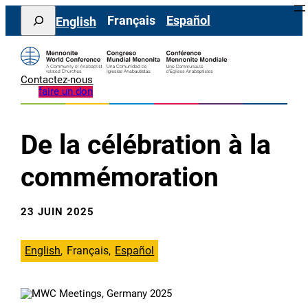
Aller
Search
Français
Español
English
au
contenu
Contactez-nous
faire un don
De la célébration à la
commémoration
23 JUIN 2025
English
Français
Español