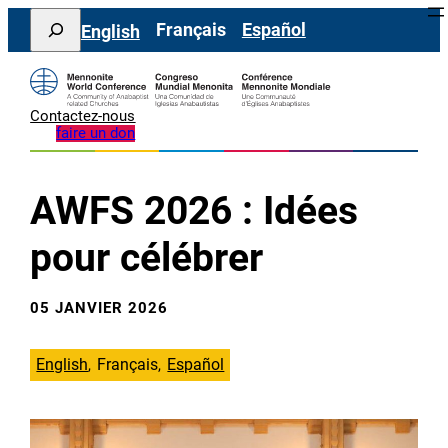
Aller
Search
Français
Español
English
au
contenu
Contactez-nous
faire un don
AWFS 2026 : Idées
pour célébrer
05 JANVIER 2026
English
Français
Español