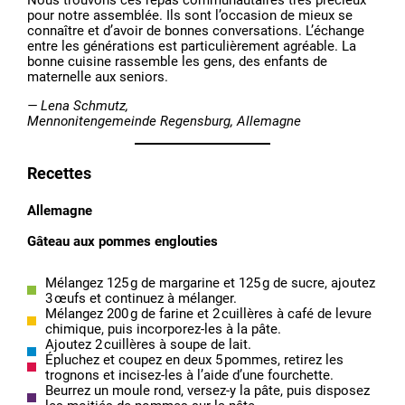
Nous trouvons ces repas communautaires très précieux
pour notre assemblée. Ils sont l’occasion de mieux se
connaître et d’avoir de bonnes conversations. L’échange
entre les générations est particulièrement agréable. La
bonne cuisine rassemble les gens, des enfants de
maternelle aux seniors.
— Lena Schmutz,
Mennonitengemeinde Regensburg, Allemagne
Recettes
Allemagne
Gâteau aux pommes englouties
Mélangez 125 g de margarine et 125 g de sucre, ajoutez
3 œufs et continuez à mélanger.
Mélangez 200 g de farine et 2 cuillères à café de levure
chimique, puis incorporez-les à la pâte.
Ajoutez 2 cuillères à soupe de lait.
Épluchez et coupez en deux 5 pommes, retirez les
trognons et incisez-les à l’aide d’une fourchette.
Beurrez un moule rond, versez-y la pâte, puis disposez