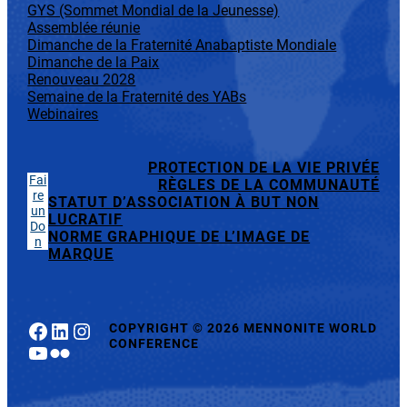
GYS (Sommet Mondial de la Jeunesse)
Assemblée réunie
Dimanche de la Fraternité Anabaptiste Mondiale
Dimanche de la Paix
Renouveau 2028
Semaine de la Fraternité des YABs
Webinaires
PROTECTION DE LA VIE PRIVÉE
Fai
RÈGLES DE LA COMMUNAUTÉ
re
STATUT D’ASSOCIATION À BUT NON
un
LUCRATIF
Do
NORME GRAPHIQUE DE L’IMAGE DE
n
MARQUE
Facebook
LinkedIn
Instagram
COPYRIGHT
©
2026 MENNONITE WORLD
CONFERENCE
YouTube
Flickr