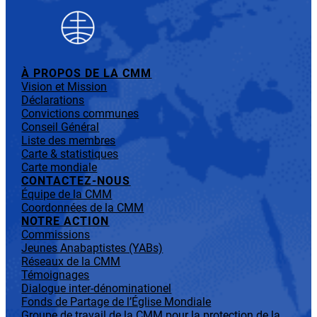
À PROPOS DE LA CMM
Vision et Mission
Déclarations
Convictions communes
Conseil Général
Liste des membres
Carte & statistiques
Carte mondiale
CONTACTEZ-NOUS
Équipe de la CMM
Coordonnées de la CMM
NOTRE ACTION
Commissions
Jeunes Anabaptistes (YABs)
Réseaux de la CMM
Témoignages
Dialogue inter-dénominationel
Fonds de Partage de l’Église Mondiale
Groupe de travail de la CMM pour la protection de la