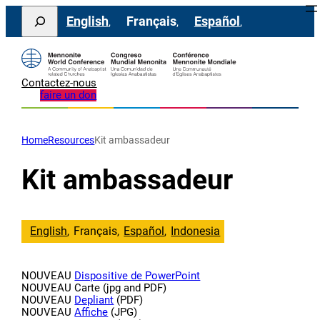
Aller
Search
English
Français
Español
au
contenu
Contactez-nous
faire un don
Home
Resources
Kit ambassadeur
Kit ambassadeur
English
Français
Español
Indonesia
NOUVEAU
Dispositive de PowerPoint
NOUVEAU Carte (jpg and PDF)
NOUVEAU
Depliant
(PDF)
NOUVEAU
Affiche
(JPG)