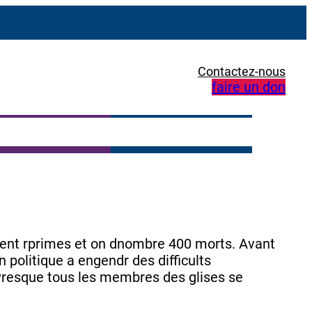
Contactez-nous
faire un don
mment rprimes et on dnombre 400 morts. Avant
 politique a engendr des difficults
 Presque tous les membres des glises se