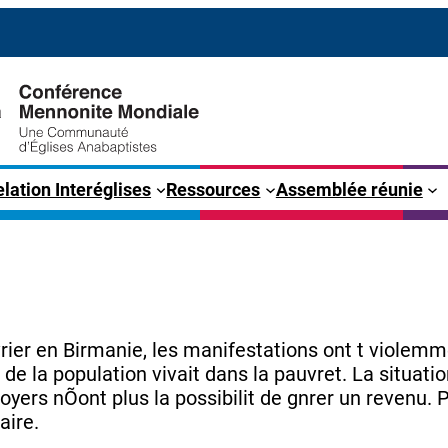
lation Interéglises
Ressources
Assemblée réunie
vrier en Birmanie, les manifestations ont t viole
e la population vivait dans la pauvret. La situation
ers nÕont plus la possibilit de gnrer un revenu.
aire.