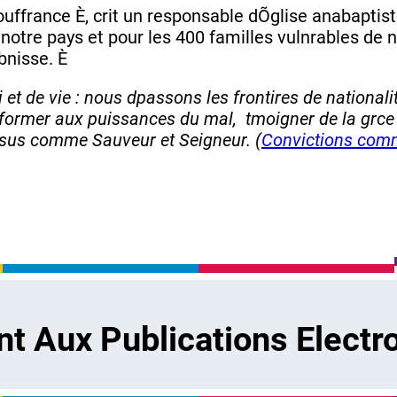
uffrance È, crit un responsable dÕglise anabaptist
otre pays et pour les 400 familles vulnrables de no
bnisse. È
e vie : nous dpassons les frontires de nationalit
rmer aux puissances du mal,  tmoigner de la grce d
re Jsus comme Sauveur et Seigneur. (
Convictions com
 Aux Publications Electr