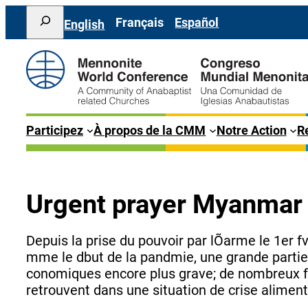
Aller
Search
Français
Español
English
au
contenu
Participez
À propos de la CMM
Notre Action
Re
Urgent prayer Myanmar
Depuis la prise du pouvoir par lÕarme le 1er f
mme le dbut de la pandmie, une grande partie d
conomiques encore plus grave; de nombreux foy
retrouvent dans une situation de crise aliment