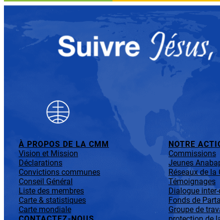
À PROPOS DE LA CMM
NOTRE ACTI
Vision et Mission
Commissions
Déclarations
Jeunes Anabap
Convictions communes
Réseaux de l
Conseil Général
Témoignages
Liste des membres
Dialogue inter
Carte & statistiques
Fonds de Parta
Carte mondiale
Groupe de trav
CONTACTEZ-NOUS
protection de l