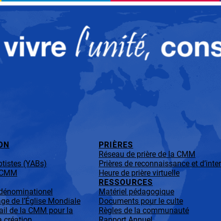
ON
PRIÈRES
Réseau de prière de la CMM
tistes (YABs)
Prières de reconnaissance et d’inte
a CMM
Heure de prière virtuelle
RESSOURCES
-dénominationel
Matériel pédagogique
ge de l’Église Mondiale
Documents pour le culte
ail de la CMM pour la
Règles de la communauté
a création
Rapport Annuel