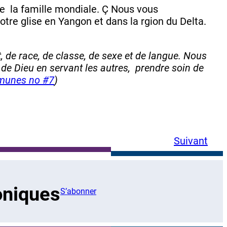
e  la famille mondiale. Ç Nous vous
tre glise en Yangon et dans la rgion du Delta.
, de race, de classe, de sexe et de langue. Nous
e Dieu en servant les autres,  prendre soin de
munes no #7
)
Suivant
oniques
S’abonner