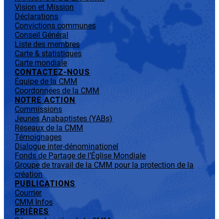
Vision et Mission
Déclarations
Convictions communes
Conseil Général
Liste des membres
Carte & statistiques
Carte mondiale
CONTACTEZ-NOUS
Équipe de la CMM
Coordonnées de la CMM
NOTRE ACTION
Commissions
Jeunes Anabaptistes (YABs)
Réseaux de la CMM
Témoignages
Dialogue inter-dénominationel
Fonds de Partage de l’Église Mondiale
Groupe de travail de la CMM pour la protection de la
création
PUBLICATIONS
Courrier
CMM Infos
PRIÈRES