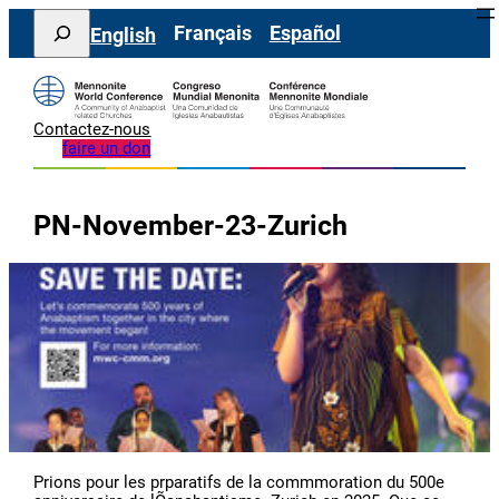
Aller
Search
Français
Español
English
au
contenu
Contactez-nous
faire un don
PN-November-23-Zurich
Prions pour les prparatifs de la commmoration du 500e