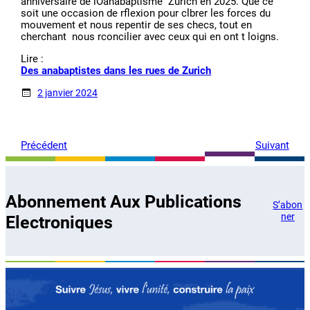
anniversaire de lÕanabaptisme  Zurich en 2025. Que ce
soit une occasion de rflexion pour clbrer les forces du
mouvement et nous repentir de ses checs, tout en
cherchant  nous rconcilier avec ceux qui en ont t loigns.
Lire :
Des anabaptistes dans les rues de Zurich
2 janvier 2024
Précédent
Suivant
Abonnement Aux Publications
S’abon
ner
Electroniques