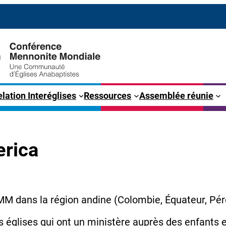
lation Interéglises
Ressources
Assemblée réunie
rica
MM dans la région andine (Colombie, Équateur, Pér
églises qui ont un ministère auprès des enfants e