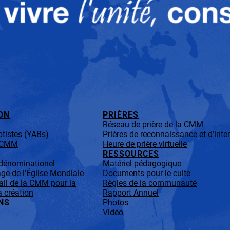
ON
PRIÈRES
Réseau de prière de la CMM
tistes (YABs)
Prières de reconnaissance et d’inte
a CMM
Heure de prière virtuelle
RESSOURCES
-dénominationel
Matériel pédagogique
ge de l’Église Mondiale
Documents pour le culte
ail de la CMM pour la
Règles de la communauté
a création
Rapport Annuel
NS
Photos
Vidéo