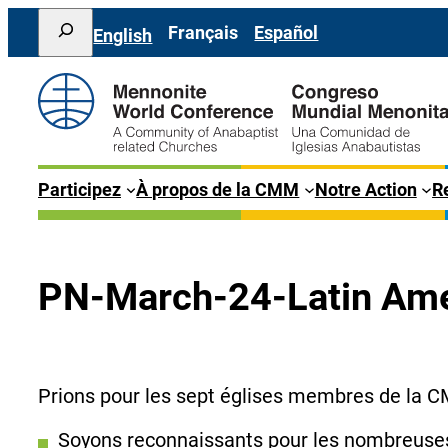
Aller
Search
Français
Español
English
au
contenu
Participez
À propos de la CMM
Notre Action
Re
PN-March-24-Latin Ame
Prions pour les sept églises membres de la C
Soyons reconnaissants pour les nombreuses 