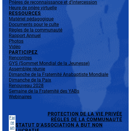
Prières de reconnaissance et d’intercession
Heure de prière virtuelle
RESSOURCES
Matériel pédagogique
Documents pour le culte
Règles de la communauté
Rapport Annuel
Photos
Vidéo
PARTICIPEZ
Rencontres
GYS (Sommet Mondial de la Jeunesse)
Assemblée réunie
Dimanche de la Fraternité Anabaptiste Mondiale
Dimanche de la Paix
Renouveau 2028
Semaine de la Fraternité des YABs
Webinaires
PROTECTION DE LA VIE PRIVÉE
Fai
RÈGLES DE LA COMMUNAUTÉ
re
STATUT D’ASSOCIATION À BUT NON
un
LUCRATIF