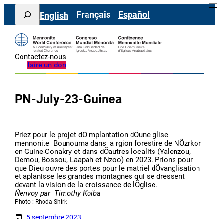
Aller
Search
Français
Español
English
au
contenu
Contactez-nous
faire un don
PN-July-23-Guinea
Priez pour le projet dÕimplantation dÕune glise
mennonite  Bounouma dans la rgion forestire de NÕzrkor
en Guine-Conakry et dans dÕautres localits (Yalenzou,
Demou, Bossou, Laapah et Nzoo) en 2023. Prions pour
que Dieu ouvre des portes pour le matriel dÕvanglisation
et aplanisse les grandes montagnes qui se dressent
devant la vision de la croissance de lÕglise.
Ñenvoy par
Timothy Koiba
Photo : Rhoda Shirk
5 septembre 2023