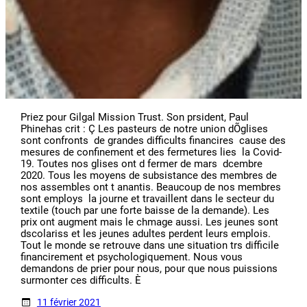
Priez pour Gilgal Mission Trust. Son prsident, Paul
Phinehas crit : Ç Les pasteurs de notre union dÕglises
sont confronts  de grandes difficults financires  cause des
mesures de confinement et des fermetures lies  la Covid-
19. Toutes nos glises ont d fermer de mars  dcembre
2020. Tous les moyens de subsistance des membres de
nos assembles ont t anantis. Beaucoup de nos membres
sont employs  la journe et travaillent dans le secteur du
textile (touch par une forte baisse de la demande). Les
prix ont augment mais le chmage aussi. Les jeunes sont
dscolariss et les jeunes adultes perdent leurs emplois.
Tout le monde se retrouve dans une situation trs difficile
financirement et psychologiquement. Nous vous
demandons de prier pour nous, pour que nous puissions
surmonter ces difficults. È
11 février 2021