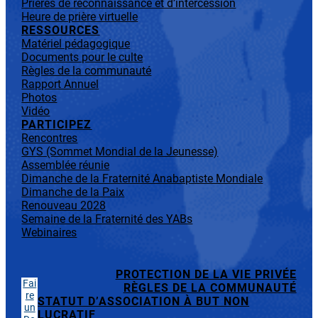
Prières de reconnaissance et d’intercession
Heure de prière virtuelle
RESSOURCES
Matériel pédagogique
Documents pour le culte
Règles de la communauté
Rapport Annuel
Photos
Vidéo
PARTICIPEZ
Rencontres
GYS (Sommet Mondial de la Jeunesse)
Assemblée réunie
Dimanche de la Fraternité Anabaptiste Mondiale
Dimanche de la Paix
Renouveau 2028
Semaine de la Fraternité des YABs
Webinaires
PROTECTION DE LA VIE PRIVÉE
Fai
RÈGLES DE LA COMMUNAUTÉ
re
STATUT D’ASSOCIATION À BUT NON
un
LUCRATIF