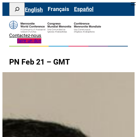
Aller
Search
Français
Español
English
au
contenu
Contactez-nous
faire un don
PN Feb 21 – GMT