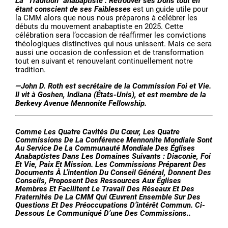
La “Tradition” anabaptiste : Retrouver ses Dons tout en
étant conscient de ses Faiblesses
est un guide utile pour
la CMM alors que nous nous préparons à célébrer les
débuts du mouvement anabaptiste en 2025. Cette
célébration sera l’occasion de réaffirmer les convictions
théologiques distinctives qui nous unissent. Mais ce sera
aussi une occasion de confession et de transformation
tout en suivant et renouvelant continuellement notre
tradition.
—John D. Roth est secrétaire de la Commission Foi et Vie.
Il vit à Goshen, Indiana (États-Unis), et est membre de la
Berkevy Avenue Mennonite Fellowship.
Comme Les Quatre Cavités Du Cœur, Les Quatre
Commissions De La
C
Onférence
M
Ennonite
M
Ondiale
Sont
Au Service De La Communauté Mondiale Des Églises
Anabaptistes Dans Les Domaines Suivants : Diaconie, Foi
Et Vie, Paix Et Mission. Les Commissions Préparent Des
Documents À L’intention Du Conseil Général, Donnent Des
Conseils, Proposent Des Ressources Aux Églises
Membres Et Facilitent Le Travail Des Réseaux Et Des
Fraternités De La CMM Qui Œuvrent Ensemble Sur Des
Questions Et Des Préoccupations D’intérêt Commun. Ci-
Dessous Le Communiqué D’une Des Commissions..