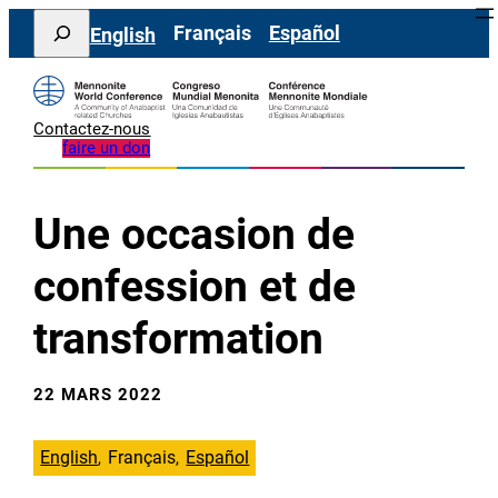
Aller
Search
Français
Español
English
au
contenu
Contactez-nous
faire un don
Une occasion de
confession et de
transformation
22 MARS 2022
English
Français
Español