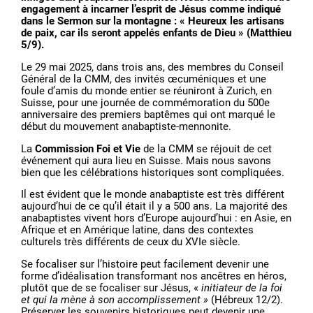
engagement à incarner l’esprit de Jésus comme indiqué
dans le Sermon sur la montagne : « Heureux les artisans
de paix, car ils seront appelés enfants de Dieu » (Matthieu
5/9).
Le 29 mai 2025, dans trois ans, des membres du Conseil
Général de la CMM, des invités œcuméniques et une
foule d’amis du monde entier se réuniront à Zurich, en
Suisse, pour une journée de commémoration du 500e
anniversaire des premiers baptêmes qui ont marqué le
début du mouvement anabaptiste-mennonite.
La
Commission Foi et Vie
de la CMM se réjouit de cet
événement qui aura lieu en Suisse. Mais nous savons
bien que les célébrations historiques sont compliquées.
Il est évident que le monde anabaptiste est très différent
aujourd’hui de ce qu’il était il y a 500 ans. La majorité des
anabaptistes vivent hors d’Europe aujourd’hui : en Asie, en
Afrique et en Amérique latine, dans des contextes
culturels très différents de ceux du XVIe siècle.
Se focaliser sur l’histoire peut facilement devenir une
forme d’idéalisation transformant nos ancêtres en héros,
plutôt que de se focaliser sur Jésus, «
initiateur de la foi
et qui la mène à son accomplissement »
(Hébreux 12/2).
Préserver les souvenirs historiques peut devenir une