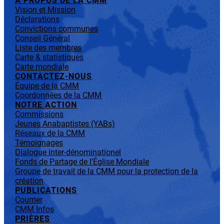
À PROPOS DE LA CMM
Vision et Mission
Déclarations
Convictions communes
Conseil Général
Liste des membres
Carte & statistiques
Carte mondiale
CONTACTEZ-NOUS
Équipe de la CMM
Coordonnées de la CMM
NOTRE ACTION
Commissions
Jeunes Anabaptistes (YABs)
Réseaux de la CMM
Témoignages
Dialogue inter-dénominationel
Fonds de Partage de l’Église Mondiale
Groupe de travail de la CMM pour la protection de la
création
PUBLICATIONS
Courrier
CMM Infos
PRIÈRES