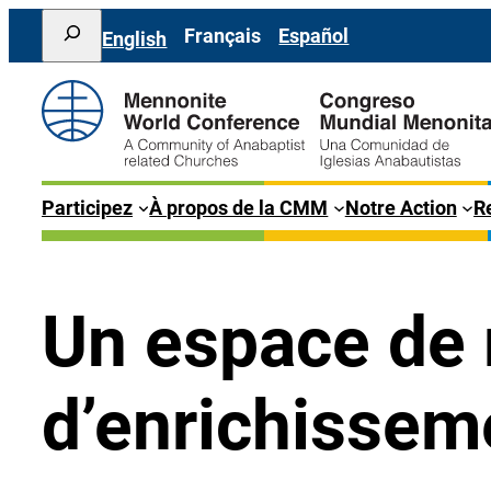
Aller
Search
Français
Español
English
au
contenu
Participez
À propos de la CMM
Notre Action
Re
Un espace de 
d’enrichissem