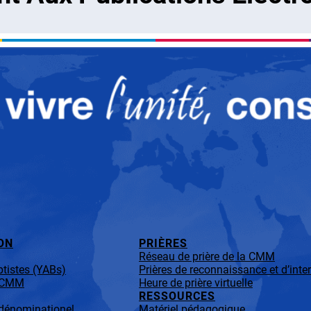
ON
PRIÈRES
Réseau de prière de la CMM
tistes (YABs)
Prières de reconnaissance et d’inte
a CMM
Heure de prière virtuelle
RESSOURCES
-dénominationel
Matériel pédagogique