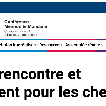
lation Interéglises
Ressources
Assemblée réunie
rencontre et
ent pour les ch