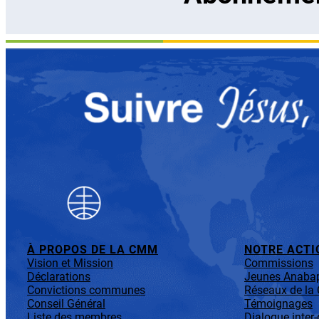
À PROPOS DE LA CMM
NOTRE ACTI
Vision et Mission
Commissions
Déclarations
Jeunes Anabap
Convictions communes
Réseaux de l
Conseil Général
Témoignages
Liste des membres
Dialogue inter