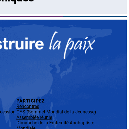
PARTICIPEZ
Rencontres
rcession
GYS (Sommet Mondial de la Jeunesse)
Assemblée réunie
Dimanche de la Fraternité Anabaptiste
Mondiale