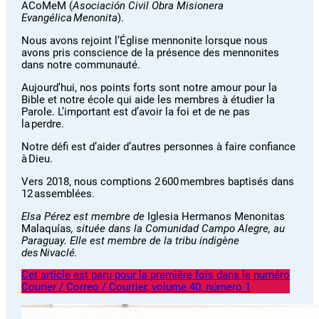
ACoMeM (
Asociación Civil Obra Misionera
Evangélica Menonita
).
Nous avons rejoint l’Église mennonite lorsque nous
avons pris conscience de la présence des mennonites
dans notre communauté.
Aujourd’hui, nos points forts sont notre amour pour la
Bible et notre école qui aide les membres à étudier la
Parole. L’important est d’avoir la foi et de ne pas
la perdre.
Notre défi est d’aider d’autres personnes à faire confiance
à Dieu.
Vers 2018, nous comptions 2 600 membres baptisés dans
12 assemblées.
Elsa Pérez est membre de
Iglesia Hermanos Menonitas
Malaquías
, située dans la Comunidad Campo Alegre, au
Paraguay. Elle est membre de la tribu indigène
des Nivaclé.
Cet article est paru pour la première fois dans le numéro
Courier / Correo / Courrier, volume 40, número 1