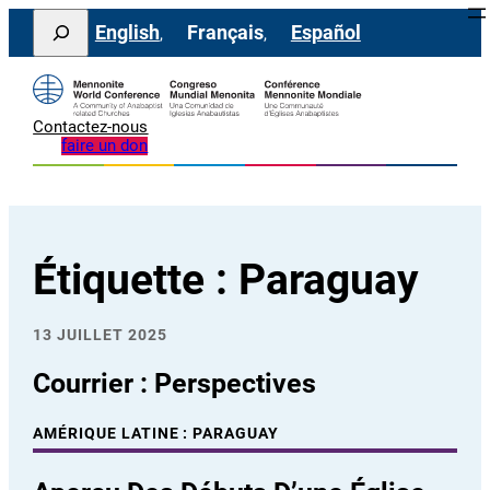
Aller
Search
English
Français
Español
au
contenu
Contactez-nous
faire un don
Étiquette :
Paraguay
13 JUILLET 2025
Courrier : Perspectives
AMÉRIQUE LATINE : PARAGUAY