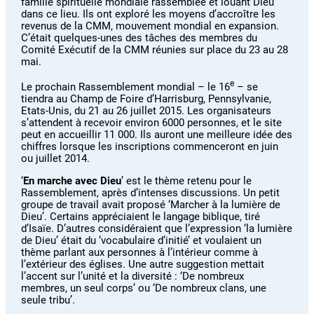
famille spirituelle mondiale rassemblée et louant Dieu
dans ce lieu. Ils ont exploré les moyens d’accroître les
revenus de la CMM, mouvement mondial en expansion.
C’était quelques-unes des tâches des membres du
Comité Exécutif de la CMM réunies sur place du 23 au 28
mai.
e
Le prochain Rassemblement mondial – le 16
– se
tiendra au Champ de Foire d’Harrisburg, Pennsylvanie,
Etats-Unis, du 21 au 26 juillet 2015. Les organisateurs
s’attendent à recevoir environ 6000 personnes, et le site
peut en accueillir 11 000. Ils auront une meilleure idée des
chiffres lorsque les inscriptions commenceront en juin
ou juillet 2014.
‘
En marche avec Dieu
’ est le thème retenu pour le
Rassemblement, après d’intenses discussions. Un petit
groupe de travail avait proposé ‘Marcher à la lumière de
Dieu’. Certains appréciaient le langage biblique, tiré
d’Isaïe. D’autres considéraient que l’expression ‘la lumière
de Dieu’ était du ‘vocabulaire d’initié’ et voulaient un
thème parlant aux personnes à l’intérieur comme à
l’extérieur des églises. Une autre suggestion mettait
l’accent sur l’unité et la diversité : ‘De nombreux
membres, un seul corps’ ou ‘De nombreux clans, une
seule tribu’.