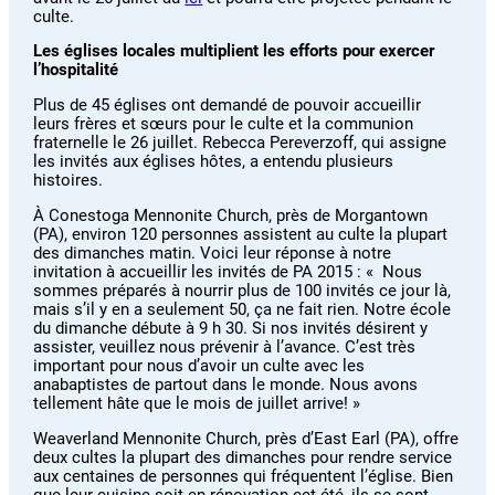
culte.
Les églises locales multiplient les efforts pour exercer
l’hospitalité
Plus de 45 églises ont demandé de pouvoir accueillir
leurs frères et sœurs pour le culte et la communion
fraternelle le 26 juillet. Rebecca Pereverzoff, qui assigne
les invités aux églises hôtes, a entendu plusieurs
histoires.
À Conestoga Mennonite Church, près de Morgantown
(PA), environ 120 personnes assistent au culte la plupart
des dimanches matin. Voici leur réponse à notre
invitation à accueillir les invités de PA 2015 : « Nous
sommes préparés à nourrir plus de 100 invités ce jour là,
mais s’il y en a seulement 50, ça ne fait rien. Notre école
du dimanche débute à 9 h 30. Si nos invités désirent y
assister, veuillez nous prévenir à l’avance. C’est très
important pour nous d’avoir un culte avec les
anabaptistes de partout dans le monde. Nous avons
tellement hâte que le mois de juillet arrive! »
Weaverland Mennonite Church, près d’East Earl (PA), offre
deux cultes la plupart des dimanches pour rendre service
aux centaines de personnes qui fréquentent l’église. Bien
que leur cuisine soit en rénovation cet été, ils se sont