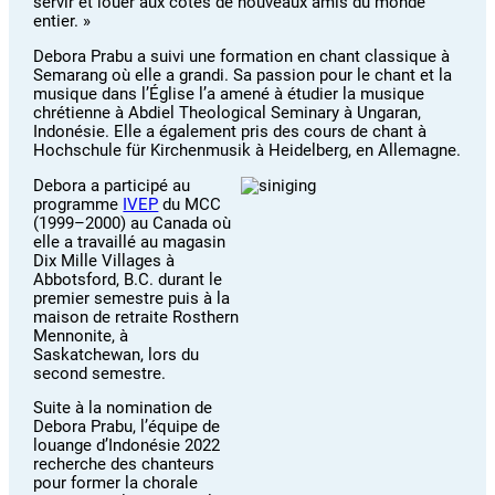
servir et louer aux côtés de nouveaux amis du monde
entier. »
Debora Prabu a suivi une formation en chant classique à
Semarang où elle a grandi. Sa passion pour le chant et la
musique dans l’Église l’a amené à étudier la musique
chrétienne à Abdiel Theological Seminary à Ungaran,
Indonésie. Elle a également pris des cours de chant à
Hochschule für Kirchenmusik à Heidelberg, en Allemagne.
Debora a participé au
programme
IVEP
du MCC
(1999–2000) au Canada où
elle a travaillé au magasin
Dix Mille Villages à
Abbotsford, B.C. durant le
premier semestre puis à la
maison de retraite Rosthern
Mennonite, à
Saskatchewan, lors du
second semestre.
Suite à la nomination de
Debora Prabu, l’équipe de
louange d’Indonésie 2022
recherche des chanteurs
pour former la chorale