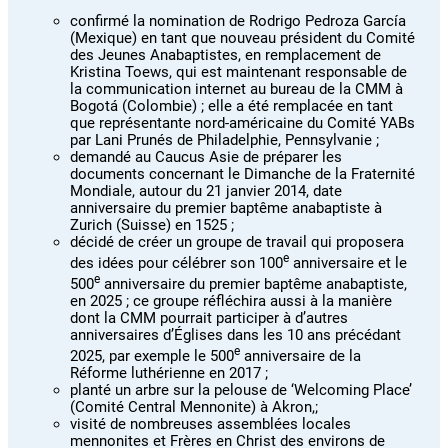
confirmé la nomination de Rodrigo Pedroza García
(Mexique) en tant que nouveau président du Comité
des Jeunes Anabaptistes, en remplacement de
Kristina Toews, qui est maintenant responsable de
la communication internet au bureau de la CMM à
Bogotá (Colombie) ; elle a été remplacée en tant
que représentante nord-américaine du Comité YABs
par Lani Prunés de Philadelphie, Pennsylvanie ;
demandé au Caucus Asie de préparer les
documents concernant le Dimanche de la Fraternité
Mondiale, autour du 21 janvier 2014, date
anniversaire du premier baptême anabaptiste à
Zurich (Suisse) en 1525 ;
décidé de créer un groupe de travail qui proposera
e
des idées pour célébrer son 100
anniversaire et le
e
500
anniversaire du premier baptême anabaptiste,
en 2025 ; ce groupe réfléchira aussi à la manière
dont la CMM pourrait participer à d’autres
anniversaires d’Églises dans les 10 ans précédant
e
2025, par exemple le 500
anniversaire de la
Réforme luthérienne en 2017 ;
planté un arbre sur la pelouse de ‘Welcoming Place’
(Comité Central Mennonite) à Akron,;
visité de nombreuses assemblées locales
mennonites et Frères en Christ des environs de