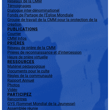
Réseaux de la CMM
Témoignages
Dialogue inter-dénominationel
Fonds de Partage de l’Église Mondiale
Groupe de travail de la CMM pour la protection de la
création
PUBLICATIONS
Courrier
CMM Infos
PRIÈRES
Réseau de prière de la CMM
Prières de reconnaissance et d’intercession
Heure de prière virtuelle
RESSOURCES
Matériel pédagogique
Documents pour le culte
Règles de la communauté
Rapport Annuel
Photos
Vidéo
PARTICIPEZ
Rencontres
GYS (Sommet Mondial de la Jeunesse)
Assemblée réunie