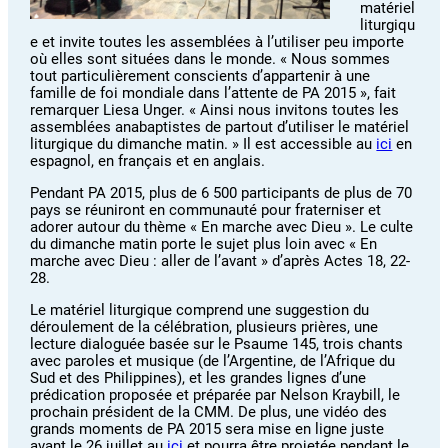
matériel
liturgiqu
e et invite toutes les assemblées à l’utiliser peu importe
où elles sont situées dans le monde. « Nous sommes
tout particulièrement conscients d’appartenir à une
famille de foi mondiale dans l’attente de PA 2015 », fait
remarquer Liesa Unger. « Ainsi nous invitons toutes les
assemblées anabaptistes de partout d’utiliser le matériel
liturgique du dimanche matin. » Il est accessible au
ici
en
espagnol, en français et en anglais.
Pendant PA 2015, plus de 6 500 participants de plus de 70
pays se réuniront en communauté pour fraterniser et
adorer autour du thème « En marche avec Dieu ». Le culte
du dimanche matin porte le sujet plus loin avec « En
marche avec Dieu : aller de l’avant » d’après Actes 18, 22-
28.
Le matériel liturgique comprend une suggestion du
déroulement de la célébration, plusieurs prières, une
lecture dialoguée basée sur le Psaume 145, trois chants
avec paroles et musique (de l’Argentine, de l’Afrique du
Sud et des Philippines), et les grandes lignes d’une
prédication proposée et préparée par Nelson Kraybill, le
prochain président de la CMM. De plus, une vidéo des
grands moments de PA 2015 sera mise en ligne juste
avant le 26 juillet au
ici
et pourra être projetée pendant le