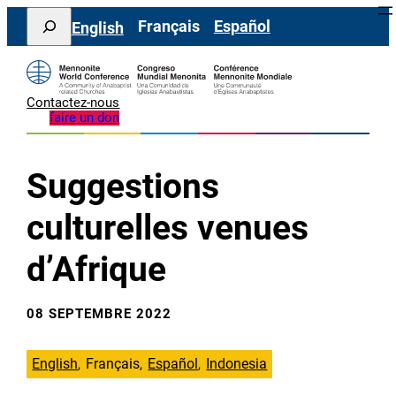
Aller
Search
Français
Español
English
au
contenu
Contactez-nous
faire un don
Suggestions
culturelles venues
d’Afrique
08 SEPTEMBRE 2022
English
Français
Español
Indonesia