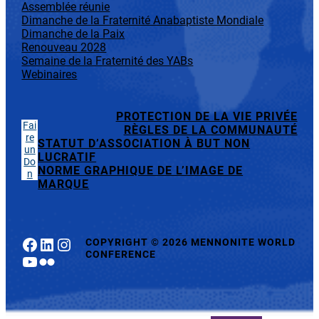
Assemblée réunie
Dimanche de la Fraternité Anabaptiste Mondiale
Dimanche de la Paix
Renouveau 2028
Semaine de la Fraternité des YABs
Webinaires
PROTECTION DE LA VIE PRIVÉE
Fai
RÈGLES DE LA COMMUNAUTÉ
re
STATUT D’ASSOCIATION À BUT NON
un
LUCRATIF
Do
NORME GRAPHIQUE DE L’IMAGE DE
n
MARQUE
Facebook
LinkedIn
Instagram
COPYRIGHT
©
2026 MENNONITE WORLD
CONFERENCE
YouTube
Flickr