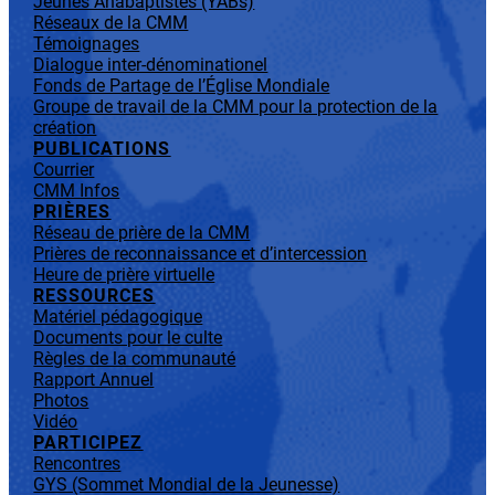
Jeunes Anabaptistes (YABs)
Réseaux de la CMM
Témoignages
Dialogue inter-dénominationel
Fonds de Partage de l’Église Mondiale
Groupe de travail de la CMM pour la protection de la
création
PUBLICATIONS
Courrier
CMM Infos
PRIÈRES
Réseau de prière de la CMM
Prières de reconnaissance et d’intercession
Heure de prière virtuelle
RESSOURCES
Matériel pédagogique
Documents pour le culte
Règles de la communauté
Rapport Annuel
Photos
Vidéo
PARTICIPEZ
Rencontres
GYS (Sommet Mondial de la Jeunesse)