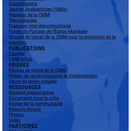
Commissions
Jeunes Anabaptistes (YABs)
Réseaux de la CMM
Témoignages
Dialogue inter-dénominationel
Fonds de Partage de l’Église Mondiale
Groupe de travail de la CMM pour la protection de la
création
PUBLICATIONS
Courrier
CMM Infos
PRIÈRES
Réseau de prière de la CMM
Prières de reconnaissance et d’intercession
Heure de prière virtuelle
RESSOURCES
Matériel pédagogique
Documents pour le culte
Règles de la communauté
Rapport Annuel
Photos
Vidéo
PARTICIPEZ