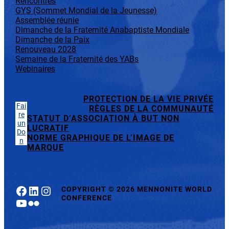
Rencontres
GYS (Sommet Mondial de la Jeunesse)
Assemblée réunie
Dimanche de la Fraternité Anabaptiste Mondiale
Dimanche de la Paix
Renouveau 2028
Semaine de la Fraternité des YABs
Webinaires
PROTECTION DE LA VIE PRIVÉE
Fai
RÈGLES DE LA COMMUNAUTÉ
re
STATUT D’ASSOCIATION À BUT NON
un
LUCRATIF
Do
NORME GRAPHIQUE DE L’IMAGE DE
n
MARQUE
Facebook
LinkedIn
Instagram
COPYRIGHT
©
2026 MENNONITE WORLD
CONFERENCE
YouTube
Flickr