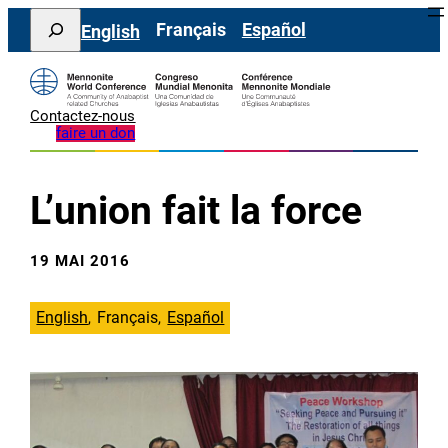
Aller
Search
Français
Español
English
au
contenu
Contactez-nous
faire un don
L’union fait la force
19 MAI 2016
English
Français
Español