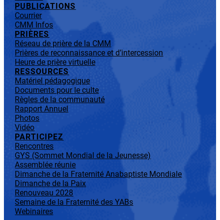
PUBLICATIONS
Courrier
CMM Infos
PRIÈRES
Réseau de prière de la CMM
Prières de reconnaissance et d’intercession
Heure de prière virtuelle
RESSOURCES
Matériel pédagogique
Documents pour le culte
Règles de la communauté
Rapport Annuel
Photos
Vidéo
PARTICIPEZ
Rencontres
GYS (Sommet Mondial de la Jeunesse)
Assemblée réunie
Dimanche de la Fraternité Anabaptiste Mondiale
Dimanche de la Paix
Renouveau 2028
Semaine de la Fraternité des YABs
Webinaires