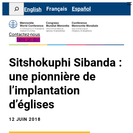
Aller
Search
Français
Español
English
au
contenu
Contactez-nous
faire un don
Sitshokuphi Sibanda :
une pionnière de
l’implantation
d’églises
12 JUIN 2018