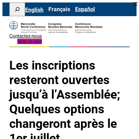
Aller
Search
Français
Español
English
au
contenu
Contactez-nous
faire un don
Les inscriptions
resteront ouvertes
jusqu’à l’Assemblée;
Quelques options
changeront après le
1er juillet