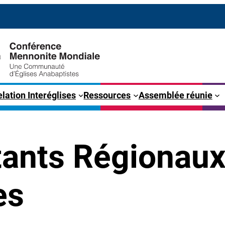
lation Interéglises
Ressources
Assemblée réunie
ants Régionaux 
es