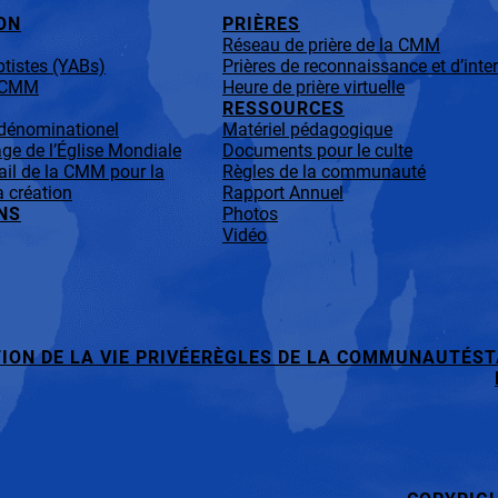
ON
PRIÈRES
Réseau de prière de la CMM
tistes (YABs)
Prières de reconnaissance et d’inte
a CMM
Heure de prière virtuelle
RESSOURCES
-dénominationel
Matériel pédagogique
ge de l’Église Mondiale
Documents pour le culte
ail de la CMM pour la
Règles de la communauté
a création
Rapport Annuel
NS
Photos
Vidéo
ION DE LA VIE PRIVÉE
RÈGLES DE LA COMMUNAUTÉ
ST