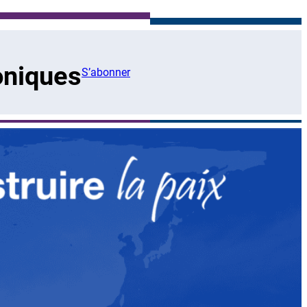
oniques
S’abonner