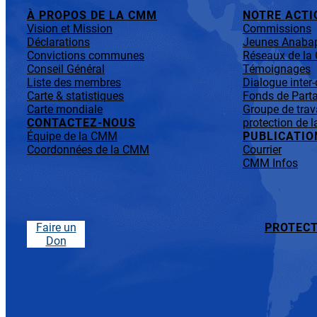
À PROPOS DE LA CMM
NOTRE ACTI
Vision et Mission
Commissions
Déclarations
Jeunes Anabap
Convictions communes
Réseaux de l
Conseil Général
Témoignages
Liste des membres
Dialogue inter
Carte & statistiques
Fonds de Parta
Carte mondiale
Groupe de trav
CONTACTEZ-NOUS
protection de l
Équipe de la CMM
PUBLICATIO
Coordonnées de la CMM
Courrier
CMM Infos
Faire un
PROTECT
Don