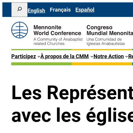
Aller
Search
Français
Español
English
au
contenu
Participez
À propos de la CMM
Notre Action
Re
Les Représent
avec les églis