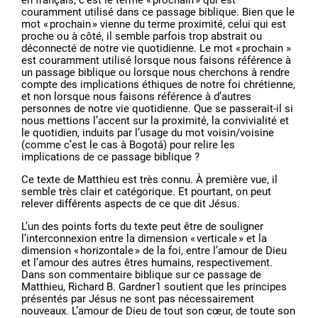
en français, c’est le terme « prochain » qui est
couramment utilisé dans ce passage biblique. Bien que le
mot « prochain » vienne du terme proximité, celui qui est
proche ou à côté, il semble parfois trop abstrait ou
déconnecté de notre vie quotidienne. Le mot « prochain »
est couramment utilisé lorsque nous faisons référence à
un passage biblique ou lorsque nous cherchons à rendre
compte des implications éthiques de notre foi chrétienne,
et non lorsque nous faisons référence à d’autres
personnes de notre vie quotidienne. Que se passerait-il si
nous mettions l’accent sur la proximité, la convivialité et
le quotidien, induits par l’usage du mot voisin/voisine
(comme c’est le cas à Bogotá) pour relire les
implications de ce passage biblique ?
Ce texte de Matthieu est très connu. À première vue, il
semble très clair et catégorique. Et pourtant, on peut
relever différents aspects de ce que dit Jésus.
L’un des points forts du texte peut être de souligner
l’interconnexion entre la dimension « verticale » et la
dimension « horizontale » de la foi, entre l’amour de Dieu
et l’amour des autres êtres humains, respectivement.
Dans son commentaire biblique sur ce passage de
Matthieu, Richard B. Gardner1 soutient que les principes
présentés par Jésus ne sont pas nécessairement
nouveaux. L’amour de Dieu de tout son cœur, de toute son