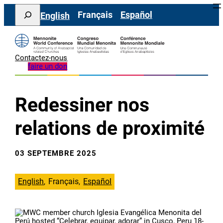
Aller
Search
Français
Español
English
au
contenu
Contactez-nous
faire un don
Redessiner nos
relations de proximité
03 SEPTEMBRE 2025
English
Français
Español