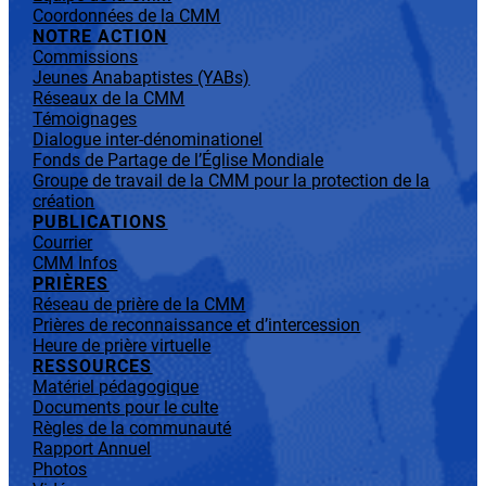
Coordonnées de la CMM
NOTRE ACTION
Commissions
Jeunes Anabaptistes (YABs)
Réseaux de la CMM
Témoignages
Dialogue inter-dénominationel
Fonds de Partage de l’Église Mondiale
Groupe de travail de la CMM pour la protection de la
création
PUBLICATIONS
Courrier
CMM Infos
PRIÈRES
Réseau de prière de la CMM
Prières de reconnaissance et d’intercession
Heure de prière virtuelle
RESSOURCES
Matériel pédagogique
Documents pour le culte
Règles de la communauté
Rapport Annuel
Photos