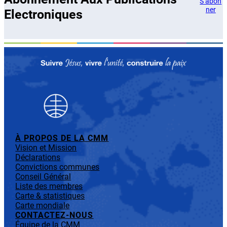
S’abon
ner
Electroniques
À PROPOS DE LA CMM
Vision et Mission
Déclarations
Convictions communes
Conseil Général
Liste des membres
Carte & statistiques
Carte mondiale
CONTACTEZ-NOUS
Équipe de la CMM