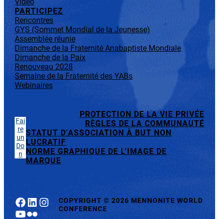
Vidéo
PARTICIPEZ
Rencontres
GYS (Sommet Mondial de la Jeunesse)
Assemblée réunie
Dimanche de la Fraternité Anabaptiste Mondiale
Dimanche de la Paix
Renouveau 2028
Semaine de la Fraternité des YABs
Webinaires
PROTECTION DE LA VIE PRIVÉE
Fai
RÈGLES DE LA COMMUNAUTÉ
re
STATUT D’ASSOCIATION À BUT NON
un
LUCRATIF
Do
NORME GRAPHIQUE DE L’IMAGE DE
n
MARQUE
Facebook
LinkedIn
Instagram
COPYRIGHT
©
2026 MENNONITE WORLD
CONFERENCE
YouTube
Flickr