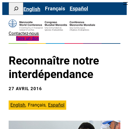
Aller
Search
Français
Español
English
au
contenu
Contactez-nous
faire un don
Reconnaître notre
interdépendance
27 AVRIL 2016
English
Français
Español