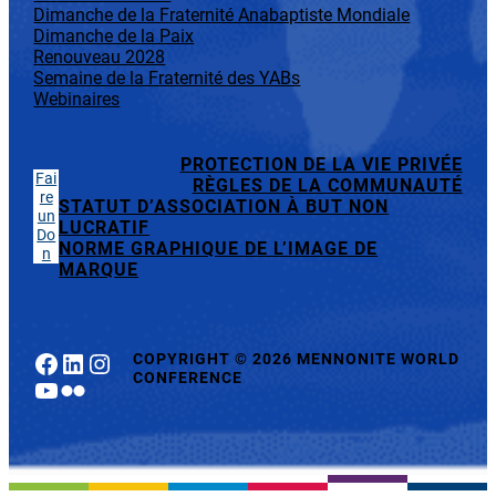
Dimanche de la Fraternité Anabaptiste Mondiale
Dimanche de la Paix
Renouveau 2028
Semaine de la Fraternité des YABs
Webinaires
PROTECTION DE LA VIE PRIVÉE
Fai
RÈGLES DE LA COMMUNAUTÉ
re
STATUT D’ASSOCIATION À BUT NON
un
LUCRATIF
Do
NORME GRAPHIQUE DE L’IMAGE DE
n
MARQUE
Facebook
LinkedIn
Instagram
COPYRIGHT
©
2026 MENNONITE WORLD
CONFERENCE
YouTube
Flickr