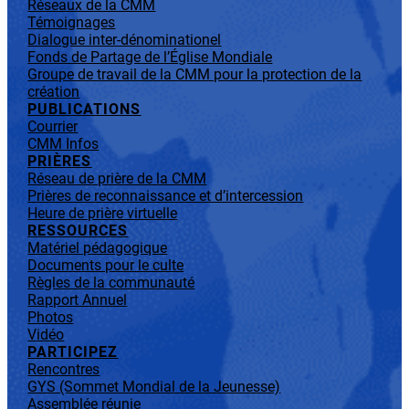
Réseaux de la CMM
Témoignages
Dialogue inter-dénominationel
Fonds de Partage de l’Église Mondiale
Groupe de travail de la CMM pour la protection de la
création
PUBLICATIONS
Courrier
CMM Infos
PRIÈRES
Réseau de prière de la CMM
Prières de reconnaissance et d’intercession
Heure de prière virtuelle
RESSOURCES
Matériel pédagogique
Documents pour le culte
Règles de la communauté
Rapport Annuel
Photos
Vidéo
PARTICIPEZ
Rencontres
GYS (Sommet Mondial de la Jeunesse)
Assemblée réunie