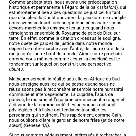
Comme anabaptistes, nous avons une préoccupation
historique et permanente à l’égard de la paix (
shalom
), qui
est étroitement liée à des questions de justice. En tant
que disciples du Christ qui voient la paix comme évangile,
nous avons un lourd fardeau quoique nécessaire : nous
devons marcher les uns avec les autres quand nous
témoignons ensemble du Royaume de paix de Dieu sur
terre. En effet, comme la citation ci-dessus le souligne,
notre quête de paix et de justice dans notre monde
dépend de notre marche avec l’autre, de l’autre côté de la
rue jusqu’à l’autre bout du monde. Aimer notre prochain
comme nous-mêmes comme Jésus l’a enseigné est le
fondement sur lequel on construit une perspective
ubuntu
.
Malheureusement, la réalité actuelle en Afrique du Sud
nous enseigne aussi ce qui se passe quand nous ne
réussissons pas à reconnaître ensemble notre humanité
commune et interdépendante. La cupidité, l’abus de
pouvoir, le racisme et l’égoïsme commencent à ronger et
à dissoudre la communauté. Les personnes qui sont
privilégiées et à l’aise ont tendance à oublier les
personnes qui souffrent. Puis rapidement, comme Caïn,
nous oublions d’être le gardien de notre frère (et de notre
sœur!) (Genèse 4,9).
Si nous sommes sérieusement intéressés à rechercher la