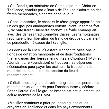
« Cat Band », un ministère de Campus pour le Christ en
Thaïlande, conduit par « Boat » de l’équipe d’adoration des
frères mennonites, a chanté chaque jour.
« Chaque session, le chant et le témoignage apportés par
un des groupes anabaptistes constituaient un temps fort
», raconte Karen Huebert-Sanchez. La foule embarquait
avec des danses traditionnelles thaïes. Les témoignages
racontaient leur libération du trafic de drogue ou parlaient
de persécution à cause de l’Évangile.
Les dons de la CMM, d’Eastern Mennonite Missions, du
Fonds de dotation mennonite et de deux fondations
thaïlandaises des frères mennonites à Chonburi (TMBF et
Abundant Life Foundation) ont couvert les dépenses
nécessaires pour payer les orateurs, la traduction du
matériel anabaptiste et la location du lieu de
rassemblement.
« C’était encourageant de voir ces groupes de personnes
manifester un vif intérêt pour l’anabaptisme », déclare
César García. Seul le groupe hmong est actuellement une
église membre de la CMM.
« Veuillez continuer à prier pour nos églises et les
croyants en Thaïlande et dans les pays environnants.