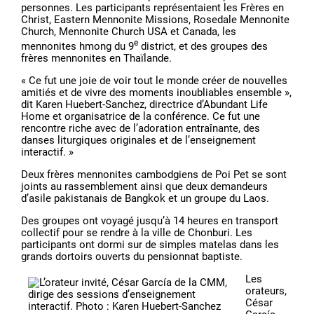
personnes. Les participants représentaient les Frères en
Christ, Eastern Mennonite Missions, Rosedale Mennonite
Church, Mennonite Church USA et Canada, les
e
mennonites hmong du 9
district, et des groupes des
frères mennonites en Thaïlande.
« Ce fut une joie de voir tout le monde créer de nouvelles
amitiés et de vivre des moments inoubliables ensemble »,
dit Karen Huebert-Sanchez, directrice d’Abundant Life
Home et organisatrice de la conférence. Ce fut une
rencontre riche avec de l’adoration entraînante, des
danses liturgiques originales et de l’enseignement
interactif. »
Deux frères mennonites cambodgiens de Poi Pet se sont
joints au rassemblement ainsi que deux demandeurs
d’asile pakistanais de Bangkok et un groupe du Laos.
Des groupes ont voyagé jusqu’à 14 heures en transport
collectif pour se rendre à la ville de Chonburi. Les
participants ont dormi sur de simples matelas dans les
grands dortoirs ouverts du pensionnat baptiste.
Les
orateurs,
César