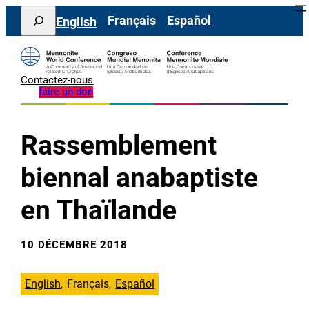
Aller
Search
Français
Español
English
au
contenu
Contactez-nous
faire un don
Rassemblement
biennal anabaptiste
en Thaïlande
10 DÉCEMBRE 2018
English
Français
Español