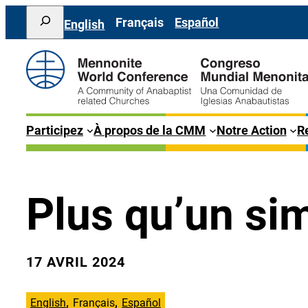
Aller
Search
Français
Español
English
au
contenu
Participez
À propos de la CMM
Notre Action
Re
Plus qu’un si
17 AVRIL 2024
English
Français
Español