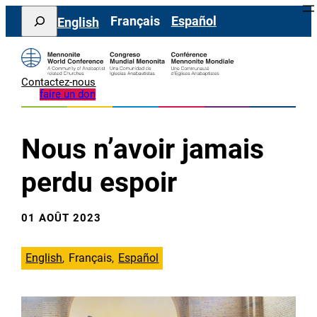
Aller
Search
Français
Español
English
au
contenu
Contactez-nous
faire un don
Nous n’avoir jamais
perdu espoir
01 AOÛT 2023
English
Français
Español