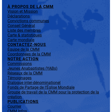
À PROPOS DE LA CMM
Vision et Mission
Déclarations
Convictions communes
Conseil Général
Liste des membres
Carte & statistiques
Carte mondiale
CONTACTEZ-NOUS
Équipe de la CMM
Coordonnées de la CMM
NOTRE ACTION
Commissions
Jeunes Anabaptistes (YABs)
Réseaux de la CMM
Témoignages
Dialogue inter-dénominationel
Fonds de Partage de l’Église Mondiale
Groupe de travail de la CMM pour la protection de la
création
PUBLICATIONS
Courrier
CMM Infos