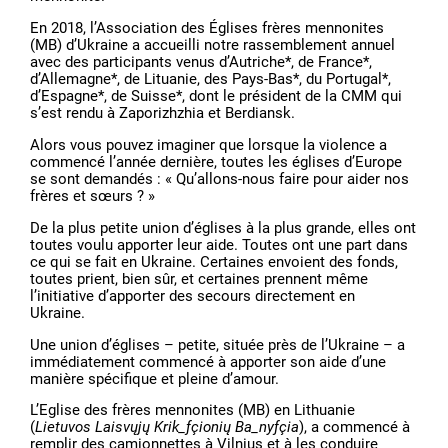
En 2018, l’Association des Églises frères mennonites
(MB) d’Ukraine a accueilli notre rassemblement annuel
avec des participants venus d’Autriche*, de France*,
d’Allemagne*, de Lituanie, des Pays-Bas*, du Portugal*,
d’Espagne*, de Suisse*, dont le président de la CMM qui
s’est rendu à Zaporizhzhia et Berdiansk.
Alors vous pouvez imaginer que lorsque la violence a
commencé l’année dernière, toutes les églises d’Europe
se sont demandés : « Qu’allons-nous faire pour aider nos
frères et sœurs ? »
De la plus petite union d’églises à la plus grande, elles ont
toutes voulu apporter leur aide. Toutes ont une part dans
ce qui se fait en Ukraine. Certaines envoient des fonds,
toutes prient, bien sûr, et certaines prennent même
l’initiative d’apporter des secours directement en
Ukraine.
Une union d’églises – petite, située près de l’Ukraine – a
immédiatement commencé à apporter son aide d’une
manière spécifique et pleine d’amour.
L’Eglise des frères mennonites (MB) en Lithuanie
(
Lietuvos Laisvųjų Krik_ƒçionių Ba_nyƒçia
), a commencé à
remplir des camionnettes à Vilnius et à les conduire