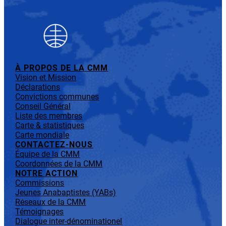
À PROPOS DE LA CMM
Vision et Mission
Déclarations
Convictions communes
Conseil Général
Liste des membres
Carte & statistiques
Carte mondiale
CONTACTEZ-NOUS
Équipe de la CMM
Coordonnées de la CMM
NOTRE ACTION
Commissions
Jeunes Anabaptistes (YABs)
Réseaux de la CMM
Témoignages
Dialogue inter-dénominationel