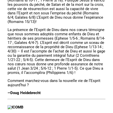
(Romains 8/10-11 ; 1 Pierre 3/18). Puisque Jésus a vaincu
les pouvoirs du péché, de Satan et de la mort sur la croix,
cette vie de résurrection est aussi la capacité de vivre
dans l’Esprit et non sous l’emprise du péché (Romains
6/4; Galates 6/8) L’Esprit de Dieu nous donne l’espérance
(Romains 15/13)!
La présence de l’Esprit de Dieu dans nos cœurs témoigne
que nous sommes adoptés comme enfants de Dieu et
héritiers de ses promesses (Ephese 1/5-6 ; Romains 8/14-
17 ; Galates 4/4-7). L’Esprit est décrit comme un sceau de
reconnaissance de la propriété de Dieu (Ephese 1/13-14 ;
4/30) – Il est l’acompte de l’achat de Dieu et aussi le gage
ou la garantie du paiement intégral futur (2 Corinthiens
1/21-22 ; 5/4-5). Cette demeure de l’Esprit de Dieu dans
nos cœurs nous donne une profonde assurance de notre
salut (1 Jean 3/24 ; 5/6-12 ; 1 Pierre 1/1-5). Ce que Dieu a
promis, il l’accomplira (Philippiens 1/6) !
Comment marchez-vous dans la nouvelle vie de l’Esprit
aujourd’hui ?
—Doug Heidebrecht