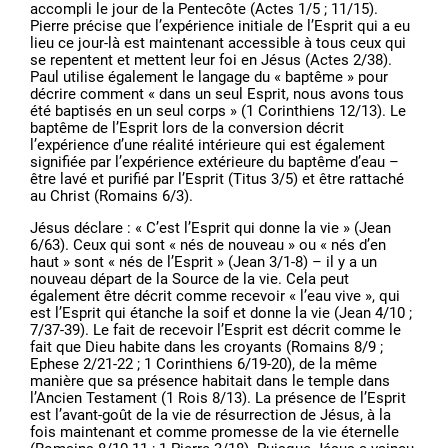
accompli le jour de la Pentecôte (Actes 1/5 ; 11/15).
Pierre précise que l’expérience initiale de l’Esprit qui a eu
lieu ce jour-là est maintenant accessible à tous ceux qui
se repentent et mettent leur foi en Jésus (Actes 2/38).
Paul utilise également le langage du « baptême » pour
décrire comment « dans un seul Esprit, nous avons tous
été baptisés en un seul corps » (1 Corinthiens 12/13). Le
baptême de l’Esprit lors de la conversion décrit
l’expérience d’une réalité intérieure qui est également
signifiée par l’expérience extérieure du baptême d’eau –
être lavé et purifié par l’Esprit (Titus 3/5) et être rattaché
au Christ (Romains 6/3).
Jésus déclare : « C’est l’Esprit qui donne la vie » (Jean
6/63). Ceux qui sont « nés de nouveau » ou « nés d’en
haut » sont « nés de l’Esprit » (Jean 3/1-8) – il y a un
nouveau départ de la Source de la vie. Cela peut
également être décrit comme recevoir « l’eau vive », qui
est l’Esprit qui étanche la soif et donne la vie (Jean 4/10 ;
7/37-39). Le fait de recevoir l’Esprit est décrit comme le
fait que Dieu habite dans les croyants (Romains 8/9 ;
Ephese 2/21-22 ; 1 Corinthiens 6/19-20), de la même
manière que sa présence habitait dans le temple dans
l’Ancien Testament (1 Rois 8/13). La présence de l’Esprit
est l’avant-goût de la vie de résurrection de Jésus, à la
fois maintenant et comme promesse de la vie éternelle