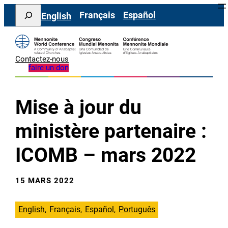
Aller
Search
Français
Español
English
au
contenu
Contactez-nous
faire un don
Mise à jour du
ministère partenaire :
ICOMB – mars 2022
15 MARS 2022
English
Français
Español
Português