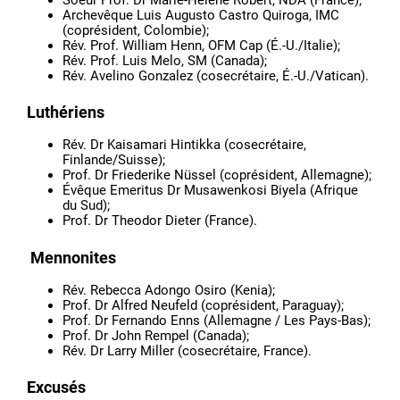
Archevêque Luis Augusto Castro Quiroga, IMC
(coprésident, Colombie);
Rév. Prof. William Henn, OFM Cap (É.-U./Italie);
Rév. Prof. Luis Melo, SM (Canada);
Rév. Avelino Gonzalez (cosecrétaire, É.-U./Vatican).
Luthériens
Rév. Dr Kaisamari Hintikka (cosecrétaire,
Finlande/Suisse);
Prof. Dr Friederike Nüssel (coprésident, Allemagne);
Évêque Emeritus Dr Musawenkosi Biyela (Afrique
du Sud);
Prof. Dr Theodor Dieter (France).
Mennonites
Rév. Rebecca Adongo Osiro (Kenia);
Prof. Dr Alfred Neufeld (coprésident, Paraguay);
Prof. Dr Fernando Enns (Allemagne / Les Pays-Bas);
Prof. Dr John Rempel (Canada);
Rév. Dr Larry Miller (cosecrétaire, France).
Excusés