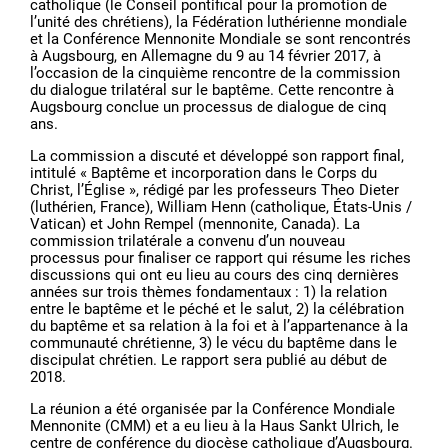
catholique (le Conseil pontifical pour la promotion de
l’unité des chrétiens), la Fédération luthérienne mondiale
et la Conférence Mennonite Mondiale se sont rencontrés
à Augsbourg, en Allemagne du 9 au 14 février 2017, à
l’occasion de la cinquième rencontre de la commission
du dialogue trilatéral sur le baptême. Cette rencontre à
Augsbourg conclue un processus de dialogue de cinq
ans.
La commission a discuté et développé son rapport final,
intitulé « Baptême et incorporation dans le Corps du
Christ, l’Église », rédigé par les professeurs Theo Dieter
(luthérien, France), William Henn (catholique, États-Unis /
Vatican) et John Rempel (mennonite, Canada). La
commission trilatérale a convenu d’un nouveau
processus pour finaliser ce rapport qui résume les riches
discussions qui ont eu lieu au cours des cinq dernières
années sur trois thèmes fondamentaux : 1) la relation
entre le baptême et le péché et le salut, 2) la célébration
du baptême et sa relation à la foi et à l’appartenance à la
communauté chrétienne, 3) le vécu du baptême dans le
discipulat chrétien. Le rapport sera publié au début de
2018.
La réunion a été organisée par la Conférence Mondiale
Mennonite (CMM) et a eu lieu à la Haus Sankt Ulrich, le
centre de conférence du diocèse catholique d’Augsbourg.