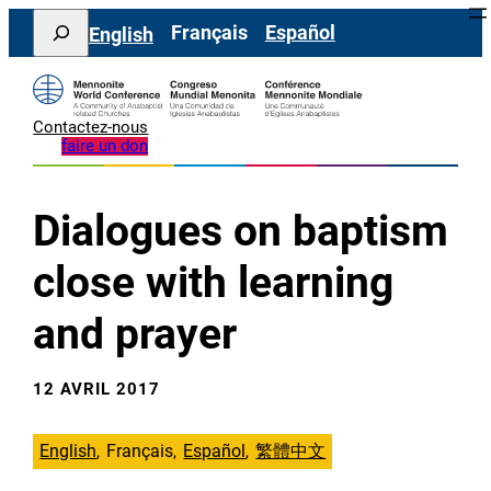
Aller
Search
Français
Español
English
au
contenu
Contactez-nous
faire un don
Dialogues on baptism
close with learning
and prayer
12 AVRIL 2017
English
Français
Español
繁體中文