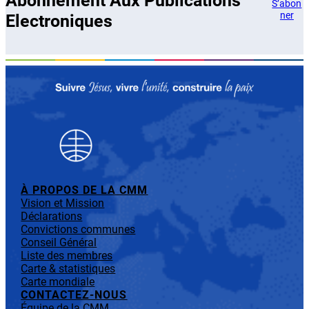
Abonnement Aux Publications
S’abon
ner
Electroniques
À PROPOS DE LA CMM
Vision et Mission
Déclarations
Convictions communes
Conseil Général
Liste des membres
Carte & statistiques
Carte mondiale
CONTACTEZ-NOUS
Équipe de la CMM