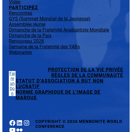
Vidéo
PARTICIPEZ
Rencontres
GYS (Sommet Mondial de la Jeunesse)
Assemblée réunie
Dimanche de la Fraternité Anabaptiste Mondiale
Dimanche de la Paix
Renouveau 2028
Semaine de la Fraternité des YABs
Webinaires
PROTECTION DE LA VIE PRIVÉE
Fai
RÈGLES DE LA COMMUNAUTÉ
re
STATUT D’ASSOCIATION À BUT NON
un
LUCRATIF
Do
NORME GRAPHIQUE DE L’IMAGE DE
n
MARQUE
Facebook
LinkedIn
Instagram
COPYRIGHT
©
2026 MENNONITE WORLD
CONFERENCE
YouTube
Flickr