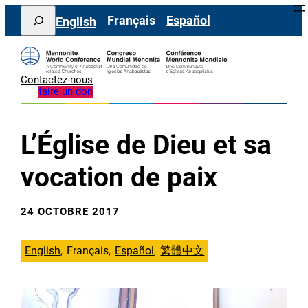
Aller
Search
Français
Español
English
au
contenu
Contactez-nous
faire un don
L’Église de Dieu et sa
vocation de paix
24 OCTOBRE 2017
English
Français
Español
繁體中文