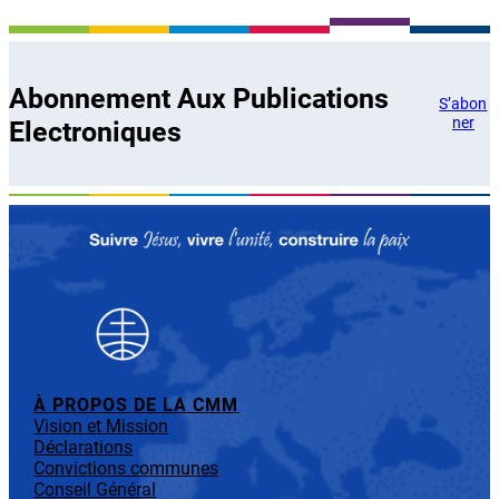
Abonnement Aux Publications
S’abon
ner
Electroniques
À PROPOS DE LA CMM
Vision et Mission
Déclarations
Convictions communes
Conseil Général