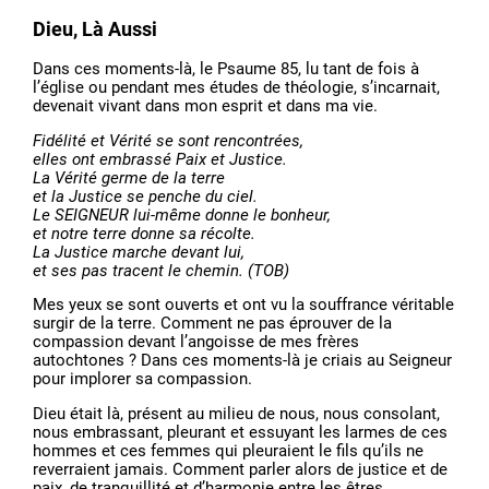
Dieu, Là Aussi
Dans ces moments-là, le Psaume 85, lu tant de fois à
l’église ou pendant mes études de théologie, s’incarnait,
devenait vivant dans mon esprit et dans ma vie.
Fidélité et Vérité se sont rencontrées,
elles ont embrassé Paix et Justice.
La Vérité germe de la terre
et la Justice se penche du ciel.
Le SEIGNEUR lui-même donne le bonheur,
et notre terre donne sa récolte.
La Justice marche devant lui,
et ses pas tracent le chemin. (TOB)
Mes yeux se sont ouverts et ont vu la souffrance véritable
surgir de la terre. Comment ne pas éprouver de la
compassion devant l’angoisse de mes frères
autochtones ? Dans ces moments-là je criais au Seigneur
pour implorer sa compassion.
Dieu était là, présent au milieu de nous, nous consolant,
nous embrassant, pleurant et essuyant les larmes de ces
hommes et ces femmes qui pleuraient le fils qu’ils ne
reverraient jamais. Comment parler alors de justice et de
paix, de tranquillité et d’harmonie entre les êtres