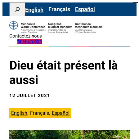
Aller
Search
Français
Español
English
au
contenu
Contactez-nous
faire un don
Dieu était présent là
aussi
12 JUILLET 2021
English
Français
Español