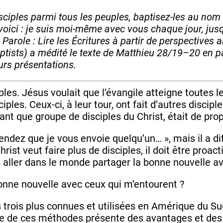
sciples parmi tous les peuples, baptisez-les au nom d
Et voici : je suis moi-même avec vous chaque jour, jus
Parole : Lire les Écritures à partir de perspectives
ists) a médité le texte de Matthieu 28/19–20 en par
urs présentations.
les. Jésus voulait que l’évangile atteigne toutes les 
iples. Ceux-ci, à leur tour, ont fait d’autres discipl
 tant que groupe de disciples du Christ, était de pr
ttendez que je vous envoie quelqu’un… », mais il a dit
rist veut faire plus de disciples, il doit être proact
s aller dans le monde partager la bonne nouvelle av
onne nouvelle avec ceux qui m’entourent ?
 trois plus connues et utilisées en Amérique du Sud
ne de ces méthodes présente des avantages et des 