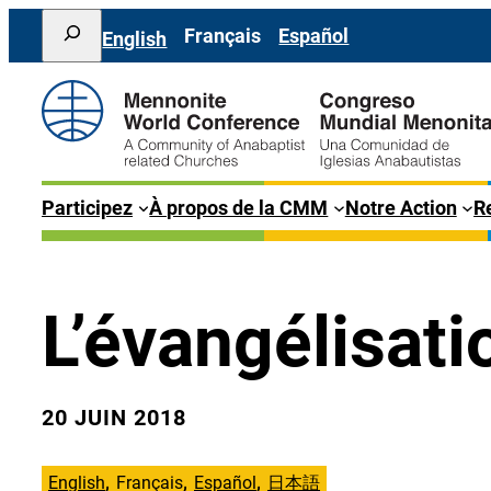
Aller
Search
Français
Español
English
au
contenu
Participez
À propos de la CMM
Notre Action
Re
L’évangélisati
20 JUIN 2018
English
Français
Español
日本語