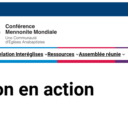
lation Interéglises
Ressources
Assemblée réunie
on en action