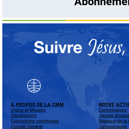
Abonnement
À PROPOS DE LA CMM
NOTRE ACTI
Vision et Mission
Commissions
Déclarations
Jeunes Anabap
Convictions communes
Réseaux de l
Conseil Général
Témoignages