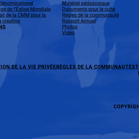
-dénominationel
Matériel pédagogique
ge de l’Église Mondiale
Documents pour le culte
ail de la CMM pour la
Règles de la communauté
a création
Rapport Annuel
NS
Photos
Vidéo
ION DE LA VIE PRIVÉE
RÈGLES DE LA COMMUNAUTÉ
ST
COPYRIG