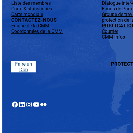
Liste des membres
Dialogue inter
Carte & statistiques
Fonds de Parta
Carte mondiale
Groupe de trav
CONTACTEZ-NOUS
protection de l
Équipe de la CMM
PUBLICATIO
Coordonnées de la CMM
Courrier
CMM Infos
Faire un
PROTECT
Don
Facebook
LinkedIn
Instagram
YouTube
Flickr