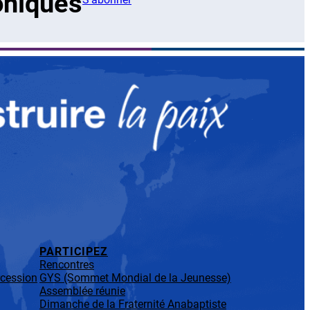
oniques
PARTICIPEZ
Rencontres
rcession
GYS (Sommet Mondial de la Jeunesse)
Assemblée réunie
Dimanche de la Fraternité Anabaptiste