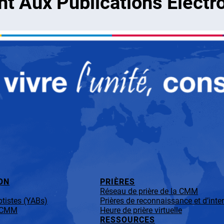
 Aux Publications Electr
ON
PRIÈRES
Réseau de prière de la CMM
tistes (YABs)
Prières de reconnaissance et d’inte
a CMM
Heure de prière virtuelle
RESSOURCES