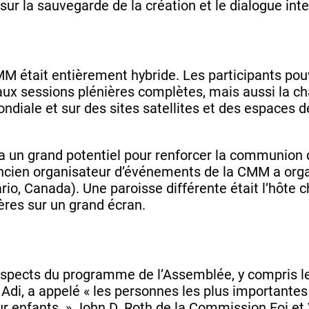
 sur la sauvegarde de la création et le dialogue int
 était entièrement hybride. Les participants pouvai
x sessions plénières complètes, mais aussi la cha
Mondiale et sur des sites satellites et des espaces 
’ a un grand potentiel pour renforcer la communio
’ancien organisateur d’événements de la CMM a org
io, Canada). Une paroisse différente était l’hôte 
ères sur un grand écran.
 aspects du programme de l’Assemblée, y compris le
ia Adi, a appelé « les personnes les plus important
r enfants. » John D. Roth de la Commission Foi et V