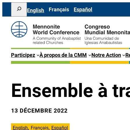
Aller
Search
Français
Español
English
au
contenu
Participez
À propos de la CMM
Notre Action
Re
Ensemble à tra
13 DÉCEMBRE 2022
English
Français
Español