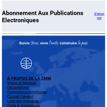
Abonnement Aux Publications
S’abon
ner
Electroniques
À PROPOS DE LA CMM
Vision et Mission
Déclarations
Convictions communes
Conseil Général
Liste des membres
Carte & statistiques