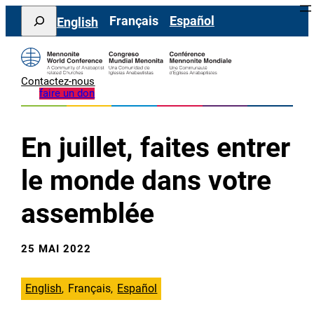
Aller
Search
Français
Español
English
au
contenu
Contactez-nous
faire un don
En juillet, faites entrer
le monde dans votre
assemblée
25 MAI 2022
English
Français
Español