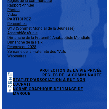
Règles de la communauté
Rapport Annuel
Photos
Vidéo
PARTICIPEZ
Rencontres
GYS (Sommet Mondial de la Jeunesse)
Assemblée réunie
Dimanche de la Fraternité Anabaptiste Mondiale
Dimanche de la Paix
Renouveau 2028
Semaine de la Fraternité des YABs
Webinaires
PROTECTION DE LA VIE PRIVÉE
Fai
RÈGLES DE LA COMMUNAUTÉ
re
STATUT D’ASSOCIATION À BUT NON
un
LUCRATIF
Do
NORME GRAPHIQUE DE L’IMAGE DE
n
MARQUE