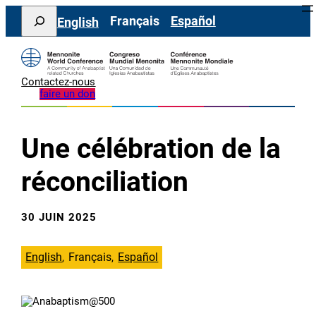
Aller
Search
Français
Español
English
au
contenu
Contactez-nous
faire un don
Une célébration de la
réconciliation
30 JUIN 2025
English
Français
Español