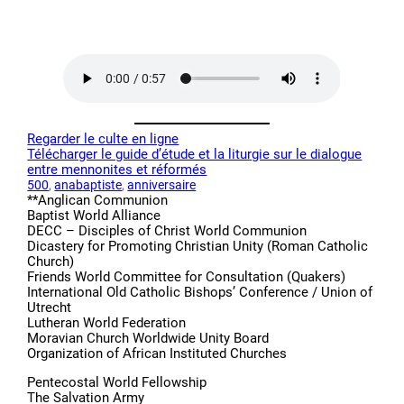
Regarder le culte en ligne
Télécharger le guide d’étude et la liturgie sur le dialogue
entre mennonites et réformés
500
, 
anabaptiste
, 
anniversaire
**Anglican Communion
Baptist World Alliance
DECC – Disciples of Christ World Communion
Dicastery for Promoting Christian Unity (Roman Catholic
Church)
Friends World Committee for Consultation (Quakers)
International Old Catholic Bishops’ Conference / Union of
Utrecht
Lutheran World Federation
Moravian Church Worldwide Unity Board
Organization of African Instituted Churches
Pentecostal World Fellowship
The Salvation Army