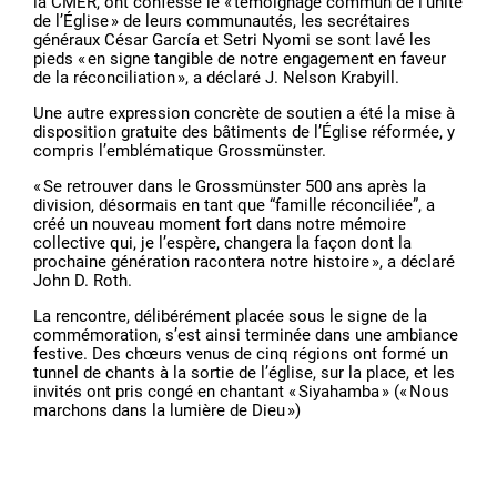
la CMER, ont confessé le « témoignage commun de l’unité
de l’Église » de leurs communautés, les secrétaires
généraux César García et Setri Nyomi se sont lavé les
pieds « en signe tangible de notre engagement en faveur
de la réconciliation », a déclaré J. Nelson Krabyill.
Une autre expression concrète de soutien a été la mise à
disposition gratuite des bâtiments de l’Église réformée, y
compris l’emblématique Grossmünster.
« Se retrouver dans le Grossmünster 500 ans après la
division, désormais en tant que “famille réconciliée”, a
créé un nouveau moment fort dans notre mémoire
collective qui, je l’espère, changera la façon dont la
prochaine génération racontera notre histoire », a déclaré
John D. Roth.
La rencontre, délibérément placée sous le signe de la
commémoration, s’est ainsi terminée dans une ambiance
festive. Des chœurs venus de cinq régions ont formé un
tunnel de chants à la sortie de l’église, sur la place, et les
invités ont pris congé en chantant « Siyahamba » (« Nous
marchons dans la lumière de Dieu »)