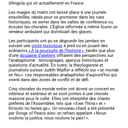
d’Angola qui vit actuellement en France.
Les nuages du matin ont laissé place à une journée
ensoleillée, idéale pour se promener dans les rues
historiques, se serrer dans les salles de conférence ou
écouter les chorales. L’Église réformée a même fourni un
vendeur ambulant qui distribuait des glaces.
Les participants ont pu se dégourdir les jambes en
suivant une
visite historique
à pied ou en jouant des
scénarios
« À la poursuite de l’histoire »,
tandis que plus
d’une
douzaine d’ateliers
offraient des perspectives sur
l’anabaptisme : témoignages, aperçus historiques et
questions d’actualité. En outre, la théologienne et
journaliste suisse Judith Wipfler a réfléchi sur « un monde
en feu ». Les responsables anabaptistes d’aujourd’hui qui
vivent dans des zones de conflit et de défi.
Cinq chorales du monde entier ont donné un concert en
intérieur et extérieur et se sont jointes à une chorale
massive pour le culte. Elles ont interprété des chants
préférés de l’Assemblée, tels que « Ewe Thina » et «
Kirisuto no heiwa ga ». Un nouveau chant a été présenté
par Songs of Peace avec un refrain appelant « Nous
voulons la justice, nous voulons la paix ! ».