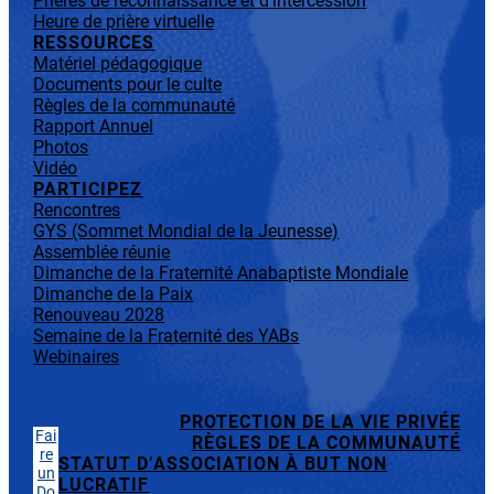
Prières de reconnaissance et d’intercession
Heure de prière virtuelle
RESSOURCES
Matériel pédagogique
Documents pour le culte
Règles de la communauté
Rapport Annuel
Photos
Vidéo
PARTICIPEZ
Rencontres
GYS (Sommet Mondial de la Jeunesse)
Assemblée réunie
Dimanche de la Fraternité Anabaptiste Mondiale
Dimanche de la Paix
Renouveau 2028
Semaine de la Fraternité des YABs
Webinaires
PROTECTION DE LA VIE PRIVÉE
Fai
RÈGLES DE LA COMMUNAUTÉ
re
STATUT D’ASSOCIATION À BUT NON
un
LUCRATIF
Do