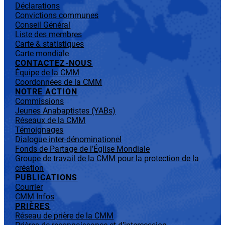
Déclarations
Convictions communes
Conseil Général
Liste des membres
Carte & statistiques
Carte mondiale
CONTACTEZ-NOUS
Équipe de la CMM
Coordonnées de la CMM
NOTRE ACTION
Commissions
Jeunes Anabaptistes (YABs)
Réseaux de la CMM
Témoignages
Dialogue inter-dénominationel
Fonds de Partage de l’Église Mondiale
Groupe de travail de la CMM pour la protection de la
création
PUBLICATIONS
Courrier
CMM Infos
PRIÈRES
Réseau de prière de la CMM