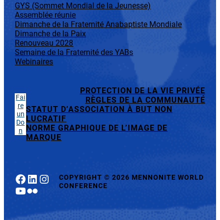
GYS (Sommet Mondial de la Jeunesse)
Assemblée réunie
Dimanche de la Fraternité Anabaptiste Mondiale
Dimanche de la Paix
Renouveau 2028
Semaine de la Fraternité des YABs
Webinaires
PROTECTION DE LA VIE PRIVÉE
Fai
RÈGLES DE LA COMMUNAUTÉ
re
STATUT D’ASSOCIATION À BUT NON
un
LUCRATIF
Do
NORME GRAPHIQUE DE L’IMAGE DE
n
MARQUE
Facebook
LinkedIn
Instagram
COPYRIGHT
©
2026 MENNONITE WORLD
CONFERENCE
YouTube
Flickr